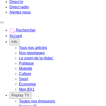
Direct tv
Direct radio
Alertez-nous
Déclencher le menu
Rechercher
Accueil
Info
Tous nos articles
Nos reportages
Le zoom de la rédac'
Politique
Mobilité
Culture
Sport
Économie
Mon BX1
Replay TV
Toutes nos émissions