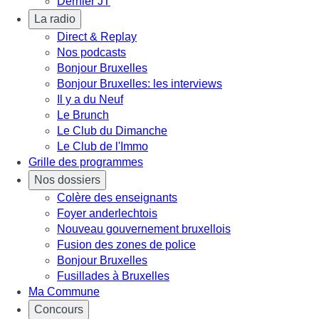
Dernier JT
La radio
Direct & Replay
Nos podcasts
Bonjour Bruxelles
Bonjour Bruxelles: les interviews
Il y a du Neuf
Le Brunch
Le Club du Dimanche
Le Club de l'Immo
Grille des programmes
Nos dossiers
Colère des enseignants
Foyer anderlechtois
Nouveau gouvernement bruxellois
Fusion des zones de police
Bonjour Bruxelles
Fusillades à Bruxelles
Ma Commune
Concours