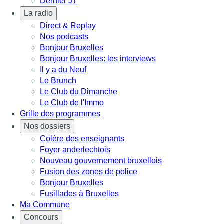
Dernier JT
La radio
Direct & Replay
Nos podcasts
Bonjour Bruxelles
Bonjour Bruxelles: les interviews
Il y a du Neuf
Le Brunch
Le Club du Dimanche
Le Club de l'Immo
Grille des programmes
Nos dossiers
Colère des enseignants
Foyer anderlechtois
Nouveau gouvernement bruxellois
Fusion des zones de police
Bonjour Bruxelles
Fusillades à Bruxelles
Ma Commune
Concours