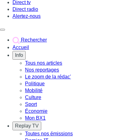
Direct tv
Direct radio
Alertez-nous
Déclencher le menu
Rechercher
Accueil
Info
Tous nos articles
Nos reportages
Le zoom de la rédac'
Politique
Mobilité
Culture
Sport
Économie
Mon BX1
Replay TV
Toutes nos émissions