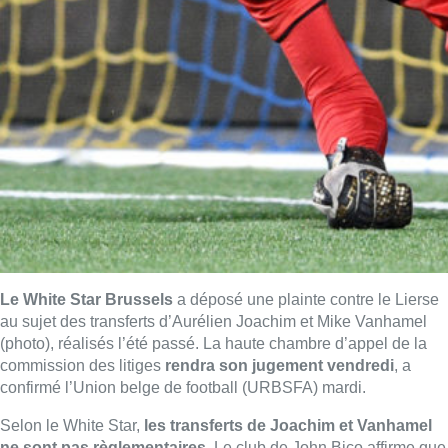
Le White Star Brussels
a déposé une plainte contre le Lierse
au sujet des transferts d’Aurélien Joachim et Mike Vanhamel
(photo), réalisés l’été passé. La haute chambre d’appel de la
commission des litiges
rendra son jugement vendredi
, a
confirmé l’Union belge de football (URBSFA) mardi.
Selon le White Star,
les transferts de Joachim et Vanhamel
ne sont pas règlementaires
. Le club de John Bico affirme que