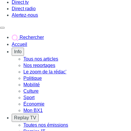
Direct tv
Direct radio
Alertez-nous
Déclencher le menu
Rechercher
Accueil
Info
Tous nos articles
Nos reportages
Le zoom de la rédac'
Politique
Mobilité
Culture
Sport
Économie
Mon BX1
Replay TV
Toutes nos émissions