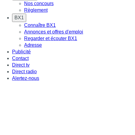
Nos concours
Règlement
BX1
Connaître BX1
Annonces et offres d'emploi
Regarder et écouter BX1
Adresse
Publicité
Contact
Direct tv
Direct radio
Alertez-nous