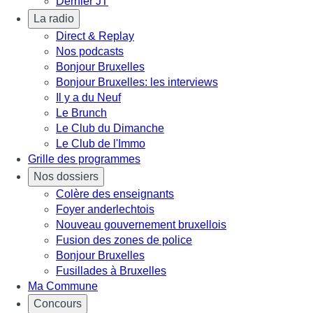
Dernier JT
La radio
Direct & Replay
Nos podcasts
Bonjour Bruxelles
Bonjour Bruxelles: les interviews
Il y a du Neuf
Le Brunch
Le Club du Dimanche
Le Club de l'Immo
Grille des programmes
Nos dossiers
Colère des enseignants
Foyer anderlechtois
Nouveau gouvernement bruxellois
Fusion des zones de police
Bonjour Bruxelles
Fusillades à Bruxelles
Ma Commune
Concours