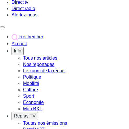
Direct tv
Direct radio
Alertez-nous
Déclencher le menu
Rechercher
Accueil
Info
Tous nos articles
Nos reportages
Le zoom de la rédac'
Politique
Mobilité
Culture
Sport
Économie
Mon BX1
Replay TV
Toutes nos émissions