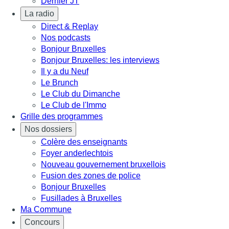
Dernier JT
La radio
Direct & Replay
Nos podcasts
Bonjour Bruxelles
Bonjour Bruxelles: les interviews
Il y a du Neuf
Le Brunch
Le Club du Dimanche
Le Club de l'Immo
Grille des programmes
Nos dossiers
Colère des enseignants
Foyer anderlechtois
Nouveau gouvernement bruxellois
Fusion des zones de police
Bonjour Bruxelles
Fusillades à Bruxelles
Ma Commune
Concours