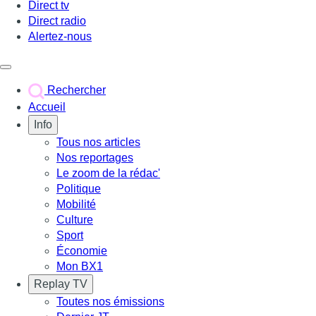
Direct tv
Direct radio
Alertez-nous
Déclencher le menu
Rechercher
Accueil
Info
Tous nos articles
Nos reportages
Le zoom de la rédac'
Politique
Mobilité
Culture
Sport
Économie
Mon BX1
Replay TV
Toutes nos émissions