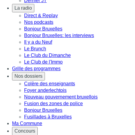
Dernier JT
La radio
Direct & Replay
Nos podcasts
Bonjour Bruxelles
Bonjour Bruxelles: les interviews
Il y a du Neuf
Le Brunch
Le Club du Dimanche
Le Club de l'Immo
Grille des programmes
Nos dossiers
Colère des enseignants
Foyer anderlechtois
Nouveau gouvernement bruxellois
Fusion des zones de police
Bonjour Bruxelles
Fusillades à Bruxelles
Ma Commune
Concours