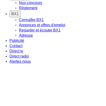
Nos concours
Règlement
BX1
Connaître BX1
Annonces et offres d'emploi
Regarder et écouter BX1
Adresse
Publicité
Contact
Direct tv
Direct radio
Alertez-nous