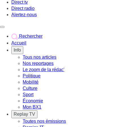
Direct tv
Direct radio
Alertez-nous
Déclencher le menu
Rechercher
Accueil
Info
Tous nos articles
Nos reportages
Le zoom de la rédac'
Politique
Mobilité
Culture
Sport
Économie
Mon BX1
Replay TV
Toutes nos émissions