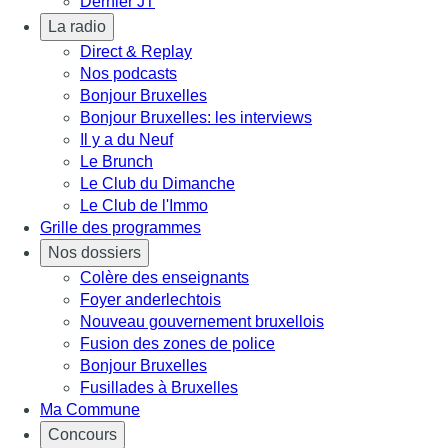
Dernier JT
La radio
Direct & Replay
Nos podcasts
Bonjour Bruxelles
Bonjour Bruxelles: les interviews
Il y a du Neuf
Le Brunch
Le Club du Dimanche
Le Club de l'Immo
Grille des programmes
Nos dossiers
Colère des enseignants
Foyer anderlechtois
Nouveau gouvernement bruxellois
Fusion des zones de police
Bonjour Bruxelles
Fusillades à Bruxelles
Ma Commune
Concours