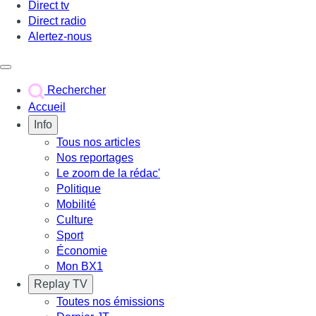
Direct tv
Direct radio
Alertez-nous
Déclencher le menu
Rechercher
Accueil
Info
Tous nos articles
Nos reportages
Le zoom de la rédac'
Politique
Mobilité
Culture
Sport
Économie
Mon BX1
Replay TV
Toutes nos émissions