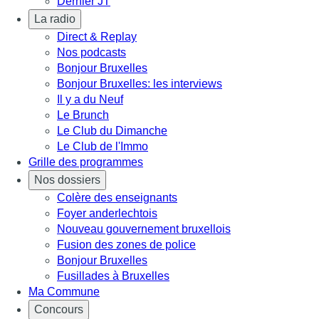
Dernier JT
La radio
Direct & Replay
Nos podcasts
Bonjour Bruxelles
Bonjour Bruxelles: les interviews
Il y a du Neuf
Le Brunch
Le Club du Dimanche
Le Club de l'Immo
Grille des programmes
Nos dossiers
Colère des enseignants
Foyer anderlechtois
Nouveau gouvernement bruxellois
Fusion des zones de police
Bonjour Bruxelles
Fusillades à Bruxelles
Ma Commune
Concours