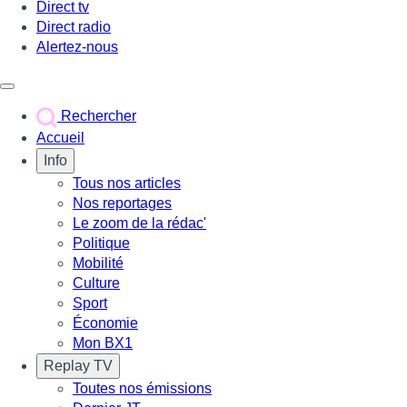
Direct tv
Direct radio
Alertez-nous
Déclencher le menu
Rechercher
Accueil
Info
Tous nos articles
Nos reportages
Le zoom de la rédac'
Politique
Mobilité
Culture
Sport
Économie
Mon BX1
Replay TV
Toutes nos émissions