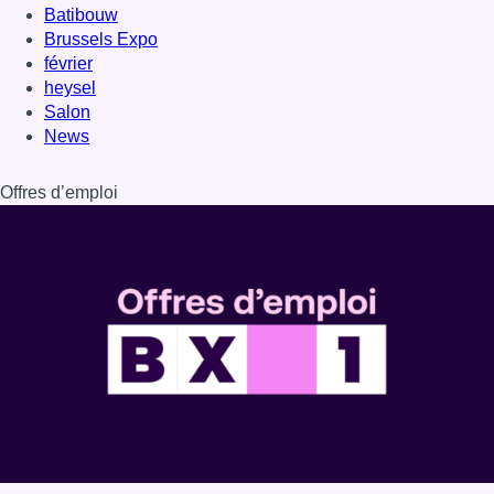
Batibouw
Brussels Expo
février
heysel
Salon
News
Offres d’emploi