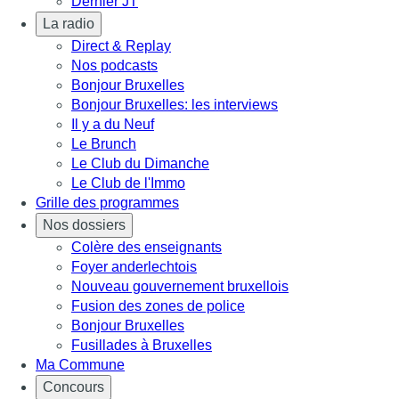
Dernier JT
La radio
Direct & Replay
Nos podcasts
Bonjour Bruxelles
Bonjour Bruxelles: les interviews
Il y a du Neuf
Le Brunch
Le Club du Dimanche
Le Club de l'Immo
Grille des programmes
Nos dossiers
Colère des enseignants
Foyer anderlechtois
Nouveau gouvernement bruxellois
Fusion des zones de police
Bonjour Bruxelles
Fusillades à Bruxelles
Ma Commune
Concours