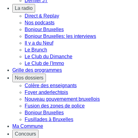
Dernier JT
La radio
Direct & Replay
Nos podcasts
Bonjour Bruxelles
Bonjour Bruxelles: les interviews
Il y a du Neuf
Le Brunch
Le Club du Dimanche
Le Club de l'Immo
Grille des programmes
Nos dossiers
Colère des enseignants
Foyer anderlechtois
Nouveau gouvernement bruxellois
Fusion des zones de police
Bonjour Bruxelles
Fusillades à Bruxelles
Ma Commune
Concours