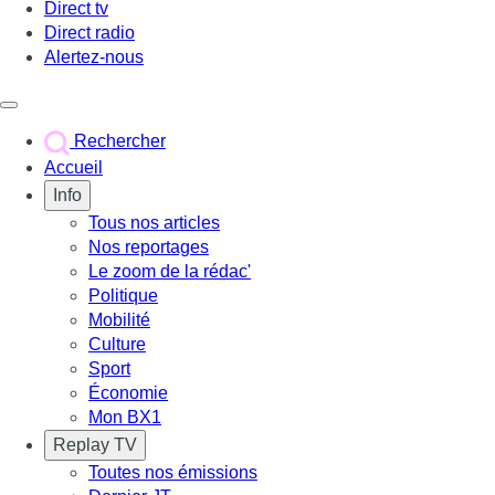
Direct tv
Direct radio
Alertez-nous
Déclencher le menu
Rechercher
Accueil
Info
Tous nos articles
Nos reportages
Le zoom de la rédac'
Politique
Mobilité
Culture
Sport
Économie
Mon BX1
Replay TV
Toutes nos émissions