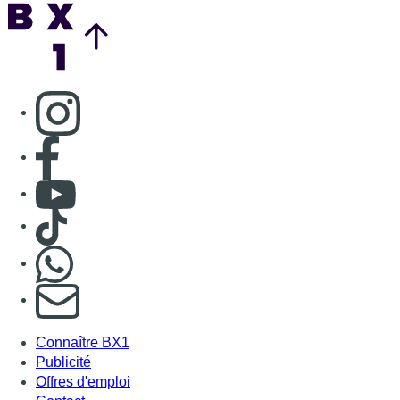
Back to top
Consulter page Instagram
Consulter page Facebook
Consulter Youtube
Consulter TikTok
Nous rejoindre sur Whatsapp
S'abonner à notre newsletter
Connaître BX1
Publicité
Offres d'emploi