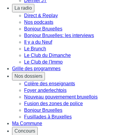
Dernier JT
La radio
Direct & Replay
Nos podcasts
Bonjour Bruxelles
Bonjour Bruxelles: les interviews
Il y a du Neuf
Le Brunch
Le Club du Dimanche
Le Club de l'Immo
Grille des programmes
Nos dossiers
Colère des enseignants
Foyer anderlechtois
Nouveau gouvernement bruxellois
Fusion des zones de police
Bonjour Bruxelles
Fusillades à Bruxelles
Ma Commune
Concours