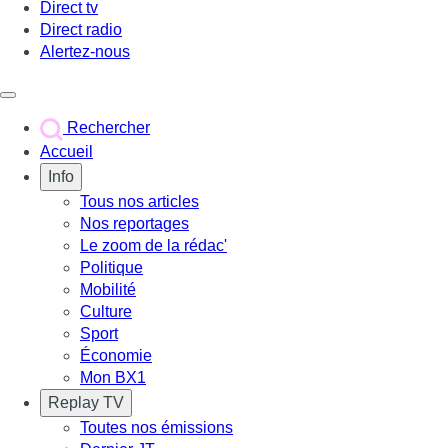
Direct tv
Direct radio
Alertez-nous
Déclencher le menu
Rechercher
Accueil
Info
Tous nos articles
Nos reportages
Le zoom de la rédac'
Politique
Mobilité
Culture
Sport
Économie
Mon BX1
Replay TV
Toutes nos émissions