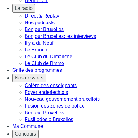
Dernier JT
La radio
Direct & Replay
Nos podcasts
Bonjour Bruxelles
Bonjour Bruxelles: les interviews
Il y a du Neuf
Le Brunch
Le Club du Dimanche
Le Club de l'Immo
Grille des programmes
Nos dossiers
Colère des enseignants
Foyer anderlechtois
Nouveau gouvernement bruxellois
Fusion des zones de police
Bonjour Bruxelles
Fusillades à Bruxelles
Ma Commune
Concours