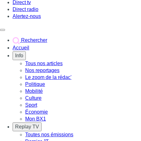
Direct tv
Direct radio
Alertez-nous
Déclencher le menu
Rechercher
Accueil
Info
Tous nos articles
Nos reportages
Le zoom de la rédac'
Politique
Mobilité
Culture
Sport
Économie
Mon BX1
Replay TV
Toutes nos émissions