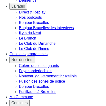
Dernier JT
La radio
Direct & Replay
Nos podcasts
Bonjour Bruxelles
Bonjour Bruxelles: les interviews
Il y a du Neuf
Le Brunch
Le Club du Dimanche
Le Club de l'Immo
Grille des programmes
Nos dossiers
Colère des enseignants
Foyer anderlechtois
Nouveau gouvernement bruxellois
Fusion des zones de police
Bonjour Bruxelles
Fusillades à Bruxelles
Ma Commune
Concours