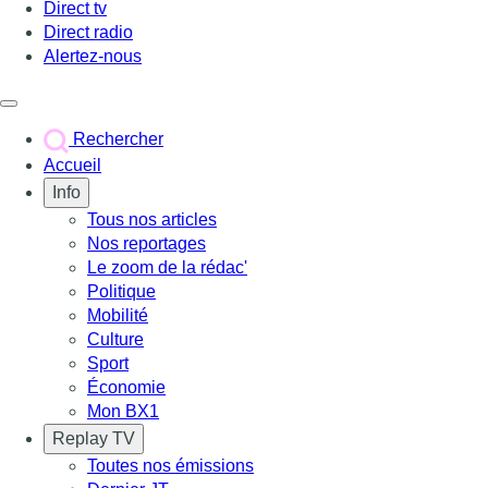
Direct tv
Direct radio
Alertez-nous
Déclencher le menu
Rechercher
Accueil
Info
Tous nos articles
Nos reportages
Le zoom de la rédac'
Politique
Mobilité
Culture
Sport
Économie
Mon BX1
Replay TV
Toutes nos émissions