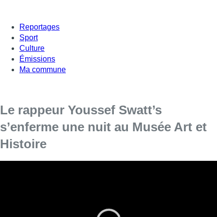
Reportages
Sport
Culture
Émissions
Ma commune
Le rappeur Youssef Swatt’s
s’enferme une nuit au Musée Art et
Histoire
Le rappeur tournaisien Youssef Swatt’s, gagnant
du show Netflix “Nouvelle École”, émission de
référence dans le milieu du rap, a passé la nuit
au Musée d’Art et d’Histoire du Cinquantenaire.