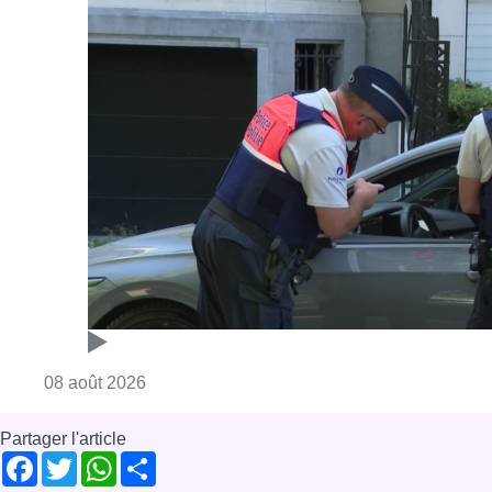
Consulter l'article "Marathon de contrôles d
08 août 2026
Partager l'article
Facebook
Twitter
WhatsApp
Share
19 mars 2025
- 12h08
Modifié le
20 mars 2025
- 11h37
Musée Art et Histoire
rap
Youssef Swatt’s
Culture
News
Reportages
Offres d’emploi