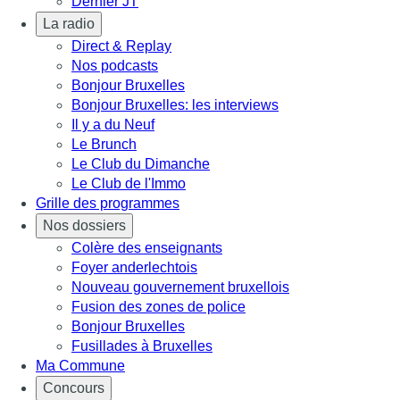
Dernier JT
La radio
Direct & Replay
Nos podcasts
Bonjour Bruxelles
Bonjour Bruxelles: les interviews
Il y a du Neuf
Le Brunch
Le Club du Dimanche
Le Club de l'Immo
Grille des programmes
Nos dossiers
Colère des enseignants
Foyer anderlechtois
Nouveau gouvernement bruxellois
Fusion des zones de police
Bonjour Bruxelles
Fusillades à Bruxelles
Ma Commune
Concours