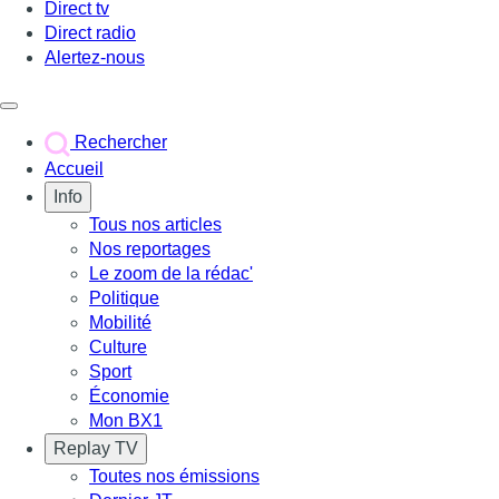
Direct tv
Direct radio
Alertez-nous
Déclencher le menu
Rechercher
Accueil
Info
Tous nos articles
Nos reportages
Le zoom de la rédac'
Politique
Mobilité
Culture
Sport
Économie
Mon BX1
Replay TV
Toutes nos émissions