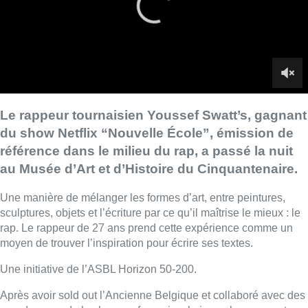
Une manière de mélanger les formes d’art, entre peintures,
sculptures, objets et l’écriture par ce qu’il maîtrise le mieux : le
rap. Le rappeur de 27 ans prend cette expérience comme un
moyen de trouver l’inspiration pour écrire ses textes.
Une initiative de l’ASBL Horizon 50-200.
Après avoir sold out l’Ancienne Belgique et collaboré avec des
grands noms de la chanson française, le jeune homme sort un
nouvel EP : “Chute Libre”. Il est à l’affiche de la “Last Arena” au
festival de Dour le 19 juillet.
■
Reportage d’Anaïs Corbin
Lire aussi :
Deux personnes hospitalisées
après un incendie à Schaerbeek