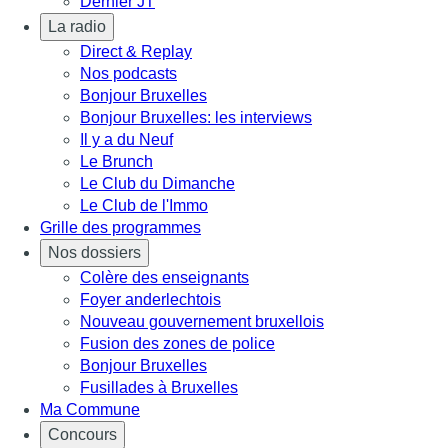
Dernier JT
La radio
Direct & Replay
Nos podcasts
Bonjour Bruxelles
Bonjour Bruxelles: les interviews
Il y a du Neuf
Le Brunch
Le Club du Dimanche
Le Club de l'Immo
Grille des programmes
Nos dossiers
Colère des enseignants
Foyer anderlechtois
Nouveau gouvernement bruxellois
Fusion des zones de police
Bonjour Bruxelles
Fusillades à Bruxelles
Ma Commune
Concours