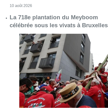
Consulter l'article "La 718e plantation du M
09 août 2026
Partager l'article
Facebook
Twitter
WhatsApp
Share
30 avril 2025
- 08h46
PTB
Simon de Beer
Bonjour Bruxelles
Forest