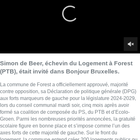
La commune de
Forest
a officiellement approuvé, majorité
contre opposition, sa Déclaration de politique générale (DPG)
aux forts marqueurs de gauche pour la législature 2024-2029,
lors du conseil communal mardi soir, cinq mois après avoir
formé sa coalition de composée du PS, du PTB et d’Ecolo-
Groen. Parmi les nombreuses priorités annoncées, la gratuité
scolaire figure en bonne place et s’impose comme l’un des
axes forts de cette majorité de gauche. Sur le front du
logement, la commune entend créer 200 logements publics ou
à finalité sociale d’ici 2029, en privilégiant la réhabilitation du
bâti existant.
Le site de la prison de Forest deviendra-t-il du logement
abordable ? “
C’est une de nos volontés
“, explique Simon de
Beer. “
Mais on est conscient que le site n’appartient pas à la
commune.
” Des négociations doivent être menées. “
On va tout
faire pour augmenter le parc de logements sociaux
.”
■
Simon de Beer
, échevin du Logement à Forest (PTB),
au micro de
Cyprien Houdmont
Est-ce qu’on peut imaginer une coalition miroir à la Région,