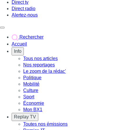
Direct tv
Direct radio
Alertez-nous
Déclencher le menu
Rechercher
Accueil
Info
Tous nos articles
Nos reportages
Le zoom de la rédac'
Politique
Mobilité
Culture
Sport
Économie
Mon BX1
Replay TV
Toutes nos émissions