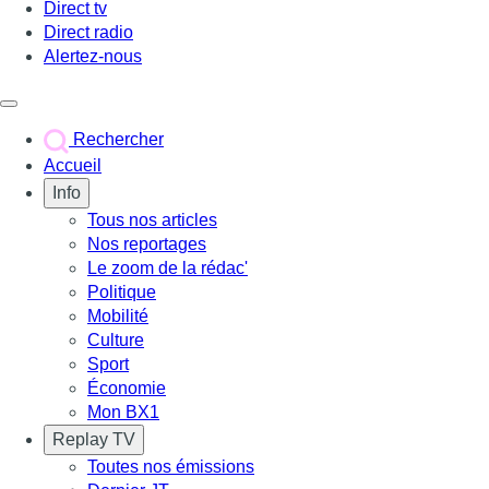
Direct tv
Direct radio
Alertez-nous
Déclencher le menu
Rechercher
Accueil
Info
Tous nos articles
Nos reportages
Le zoom de la rédac'
Politique
Mobilité
Culture
Sport
Économie
Mon BX1
Replay TV
Toutes nos émissions