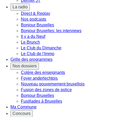
Dernier JT
La radio
Direct & Replay
Nos podcasts
Bonjour Bruxelles
Bonjour Bruxelles: les interviews
Il y a du Neuf
Le Brunch
Le Club du Dimanche
Le Club de l'Immo
Grille des programmes
Nos dossiers
Colère des enseignants
Foyer anderlechtois
Nouveau gouvernement bruxellois
Fusion des zones de police
Bonjour Bruxelles
Fusillades à Bruxelles
Ma Commune
Concours