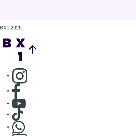
BX1 2026
Back to top
Consulter page Instagram
Consulter page Facebook
Consulter Youtube
Consulter TikTok
Nous rejoindre sur Whatsapp