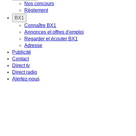
Nos concours
Règlement
BX1
Connaître BX1
Annonces et offres d'emploi
Regarder et écouter BX1
Adresse
Publicité
Contact
Direct tv
Direct radio
Alertez-nous