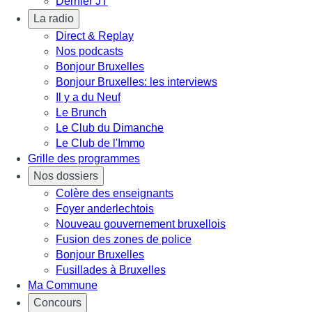
Dernier JT
La radio
Direct & Replay
Nos podcasts
Bonjour Bruxelles
Bonjour Bruxelles: les interviews
Il y a du Neuf
Le Brunch
Le Club du Dimanche
Le Club de l'Immo
Grille des programmes
Nos dossiers
Colère des enseignants
Foyer anderlechtois
Nouveau gouvernement bruxellois
Fusion des zones de police
Bonjour Bruxelles
Fusillades à Bruxelles
Ma Commune
Concours