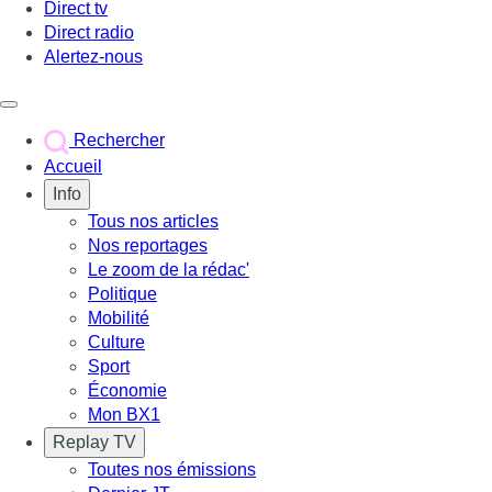
Direct tv
Direct radio
Alertez-nous
Déclencher le menu
Rechercher
Accueil
Info
Tous nos articles
Nos reportages
Le zoom de la rédac'
Politique
Mobilité
Culture
Sport
Économie
Mon BX1
Replay TV
Toutes nos émissions