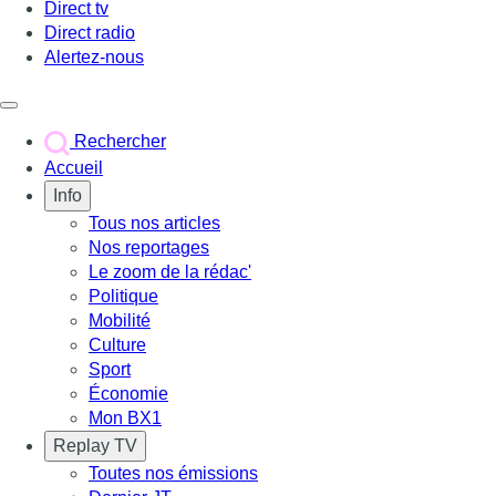
Direct tv
Direct radio
Alertez-nous
Déclencher le menu
Rechercher
Accueil
Info
Tous nos articles
Nos reportages
Le zoom de la rédac'
Politique
Mobilité
Culture
Sport
Économie
Mon BX1
Replay TV
Toutes nos émissions