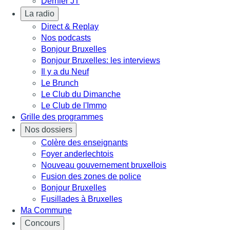
Dernier JT
La radio
Direct & Replay
Nos podcasts
Bonjour Bruxelles
Bonjour Bruxelles: les interviews
Il y a du Neuf
Le Brunch
Le Club du Dimanche
Le Club de l'Immo
Grille des programmes
Nos dossiers
Colère des enseignants
Foyer anderlechtois
Nouveau gouvernement bruxellois
Fusion des zones de police
Bonjour Bruxelles
Fusillades à Bruxelles
Ma Commune
Concours