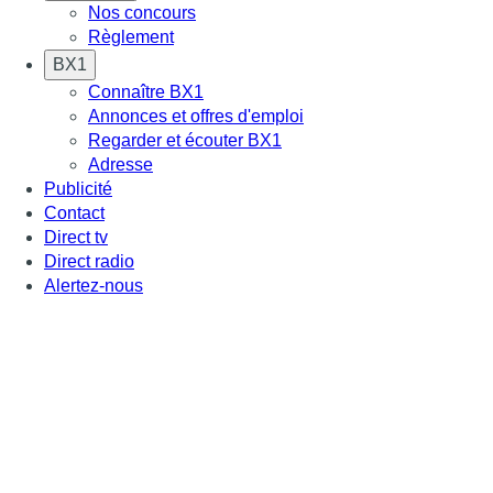
Nos concours
Règlement
BX1
Connaître BX1
Annonces et offres d'emploi
Regarder et écouter BX1
Adresse
Publicité
Contact
Direct tv
Direct radio
Alertez-nous