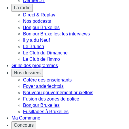
Dernier JT
La radio
Direct & Replay
Nos podcasts
Bonjour Bruxelles
Bonjour Bruxelles: les interviews
Il y a du Neuf
Le Brunch
Le Club du Dimanche
Le Club de l'Immo
Grille des programmes
Nos dossiers
Colère des enseignants
Foyer anderlechtois
Nouveau gouvernement bruxellois
Fusion des zones de police
Bonjour Bruxelles
Fusillades à Bruxelles
Ma Commune
Concours