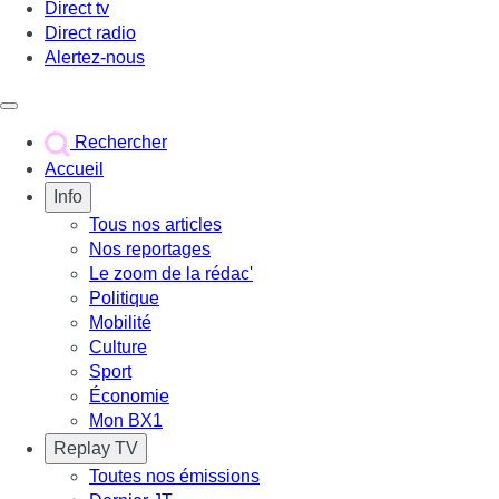
Direct tv
Direct radio
Alertez-nous
Déclencher le menu
Rechercher
Accueil
Info
Tous nos articles
Nos reportages
Le zoom de la rédac'
Politique
Mobilité
Culture
Sport
Économie
Mon BX1
Replay TV
Toutes nos émissions