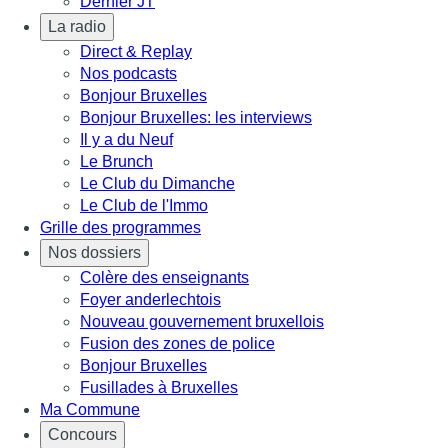
Dernier JT
La radio
Direct & Replay
Nos podcasts
Bonjour Bruxelles
Bonjour Bruxelles: les interviews
Il y a du Neuf
Le Brunch
Le Club du Dimanche
Le Club de l'Immo
Grille des programmes
Nos dossiers
Colère des enseignants
Foyer anderlechtois
Nouveau gouvernement bruxellois
Fusion des zones de police
Bonjour Bruxelles
Fusillades à Bruxelles
Ma Commune
Concours