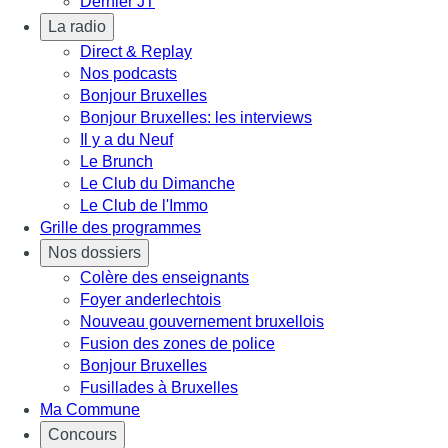
Dernier JT
La radio
Direct & Replay
Nos podcasts
Bonjour Bruxelles
Bonjour Bruxelles: les interviews
Il y a du Neuf
Le Brunch
Le Club du Dimanche
Le Club de l'Immo
Grille des programmes
Nos dossiers
Colère des enseignants
Foyer anderlechtois
Nouveau gouvernement bruxellois
Fusion des zones de police
Bonjour Bruxelles
Fusillades à Bruxelles
Ma Commune
Concours