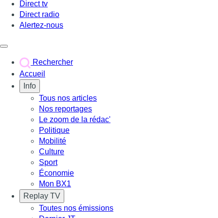
Direct tv
Direct radio
Alertez-nous
Déclencher le menu
Rechercher
Accueil
Info
Tous nos articles
Nos reportages
Le zoom de la rédac'
Politique
Mobilité
Culture
Sport
Économie
Mon BX1
Replay TV
Toutes nos émissions