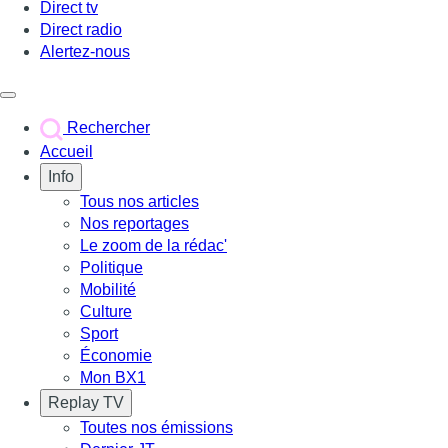
Direct tv
Direct radio
Alertez-nous
Déclencher le menu
Rechercher
Accueil
Info
Tous nos articles
Nos reportages
Le zoom de la rédac'
Politique
Mobilité
Culture
Sport
Économie
Mon BX1
Replay TV
Toutes nos émissions