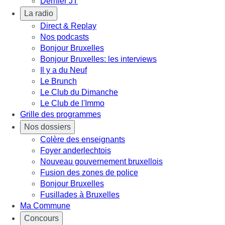
Dernier JT
La radio
Direct & Replay
Nos podcasts
Bonjour Bruxelles
Bonjour Bruxelles: les interviews
Il y a du Neuf
Le Brunch
Le Club du Dimanche
Le Club de l'Immo
Grille des programmes
Nos dossiers
Colère des enseignants
Foyer anderlechtois
Nouveau gouvernement bruxellois
Fusion des zones de police
Bonjour Bruxelles
Fusillades à Bruxelles
Ma Commune
Concours