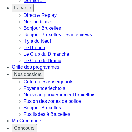
Dernier JT
La radio
Direct & Replay
Nos podcasts
Bonjour Bruxelles
Bonjour Bruxelles: les interviews
Il y a du Neuf
Le Brunch
Le Club du Dimanche
Le Club de l'Immo
Grille des programmes
Nos dossiers
Colère des enseignants
Foyer anderlechtois
Nouveau gouvernement bruxellois
Fusion des zones de police
Bonjour Bruxelles
Fusillades à Bruxelles
Ma Commune
Concours