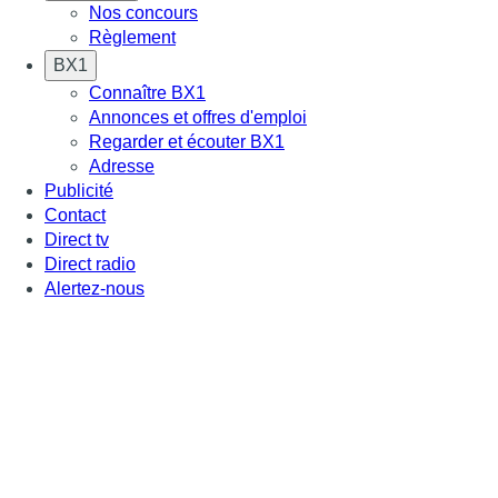
Nos concours
Règlement
BX1
Connaître BX1
Annonces et offres d'emploi
Regarder et écouter BX1
Adresse
Publicité
Contact
Direct tv
Direct radio
Alertez-nous