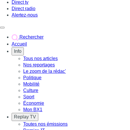
Direct tv
Direct radio
Alertez-nous
Déclencher le menu
Rechercher
Accueil
Info
Tous nos articles
Nos reportages
Le zoom de la rédac'
Politique
Mobilité
Culture
Sport
Économie
Mon BX1
Replay TV
Toutes nos émissions