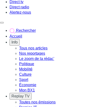
Direct tv
Direct radio
Alertez-nous
Déclencher le menu
Rechercher
Accueil
Info
Tous nos articles
Nos reportages
Le zoom de la rédac'
Politique
Mobilité
Culture
Sport
Économie
Mon BX1
Replay TV
Toutes nos émissions