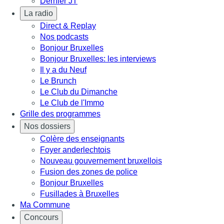
Dernier JT
La radio
Direct & Replay
Nos podcasts
Bonjour Bruxelles
Bonjour Bruxelles: les interviews
Il y a du Neuf
Le Brunch
Le Club du Dimanche
Le Club de l'Immo
Grille des programmes
Nos dossiers
Colère des enseignants
Foyer anderlechtois
Nouveau gouvernement bruxellois
Fusion des zones de police
Bonjour Bruxelles
Fusillades à Bruxelles
Ma Commune
Concours