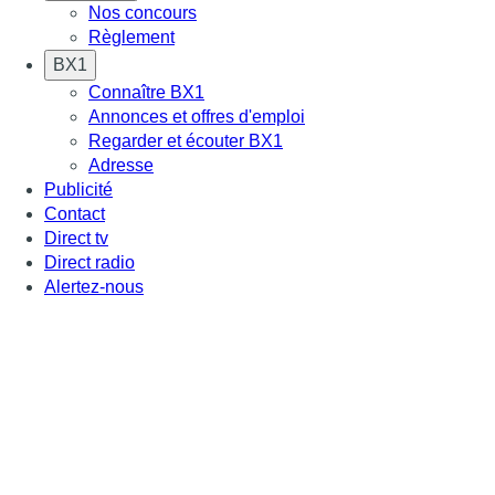
Nos concours
Règlement
BX1
Connaître BX1
Annonces et offres d'emploi
Regarder et écouter BX1
Adresse
Publicité
Contact
Direct tv
Direct radio
Alertez-nous