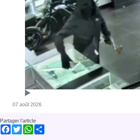
Consulter l'article "Deux mineurs interpell
07 août 2026
Partager l'article
Facebook
Twitter
WhatsApp
Share
06 juillet 2025
- 15h29
Événements
Parc du Cinquantenaire
Etterbeek
News
Reportages
Offres d’emploi