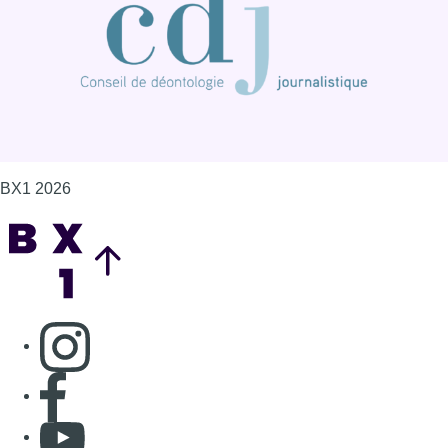
Consulter page Instagram
Consulter page Facebook
Consulter Youtube
Consulter TikTok
Nous rejoindre sur Whatsapp
S'abonner à notre newsletter
Connaître BX1
Publicité
Offres d'emploi
Contact
Mentions légales
Politique de cookies (UE)