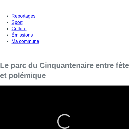
Reportages
Sport
Culture
Émissions
Ma commune
Le parc du Cinquantenaire entre fête
et polémique
Ce week-end, le parc du Cinquantenaire
accueillait le BMX Festival, un événement peu
bruyant, contrairement à la vie de quartier
animée qui divise les riverains.
“C’est agréable d’avoir des événements à côté de chez nous”,