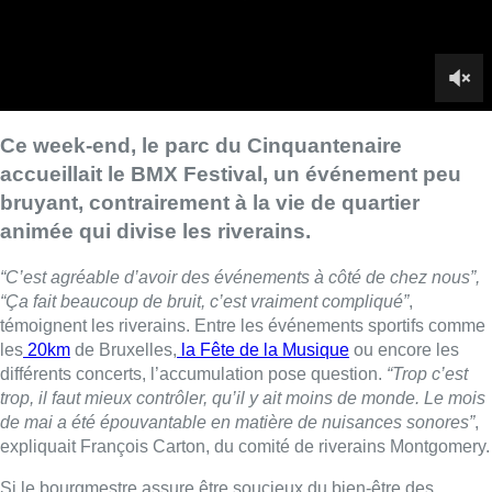
“Ça fait beaucoup de bruit, c’est vraiment compliqué”
,
témoignent les riverains. Entre les événements sportifs comme
les
20km
de Bruxelles,
la Fête de la Musique
ou encore les
différents concerts, l’accumulation pose question.
“Trop c’est
trop, il faut mieux contrôler, qu’il y ait moins de monde. Le mois
de mai a été épouvantable en matière de nuisances sonores”
,
expliquait François Carton, du comité de riverains Montgomery.
Si le bourgmestre assure être soucieux du bien-être des
riverains, il pointe la gestion difficile de cet espace divisé entre
la Ville de Bruxelles et Etterbeek.
“On a refusé le festival
Hangar, on a refusé le festival Balkan et on essaye de limiter
les horaires
“, affirme Vincent De Wolf (MR).
■ Reportage de
Gilles Joinau, Olivia Bronsart et Stéphanie
Mira
Lire aussi :
Pizza Nizar: un coup de pub