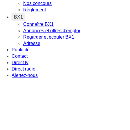
Nos concours
Règlement
BX1
Connaître BX1
Annonces et offres d'emploi
Regarder et écouter BX1
Adresse
Publicité
Contact
Direct tv
Direct radio
Alertez-nous