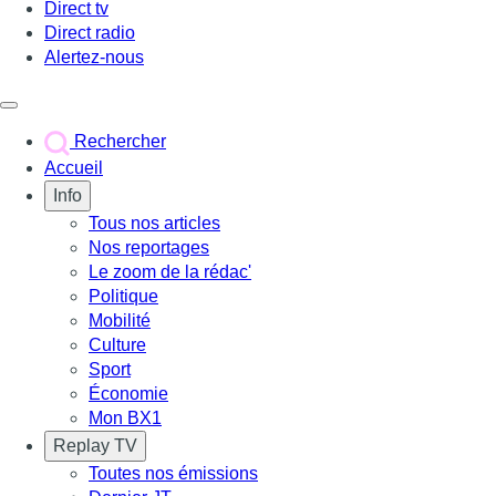
Direct tv
Direct radio
Alertez-nous
Déclencher le menu
Rechercher
Accueil
Info
Tous nos articles
Nos reportages
Le zoom de la rédac'
Politique
Mobilité
Culture
Sport
Économie
Mon BX1
Replay TV
Toutes nos émissions