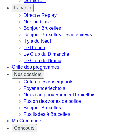
Dernier JT
La radio
Direct & Replay
Nos podcasts
Bonjour Bruxelles
Bonjour Bruxelles: les interviews
Il y a du Neuf
Le Brunch
Le Club du Dimanche
Le Club de l'Immo
Grille des programmes
Nos dossiers
Colère des enseignants
Foyer anderlechtois
Nouveau gouvernement bruxellois
Fusion des zones de police
Bonjour Bruxelles
Fusillades à Bruxelles
Ma Commune
Concours