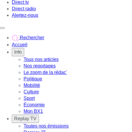
Direct tv
Direct radio
Alertez-nous
Déclencher le menu
Rechercher
Accueil
Info
Tous nos articles
Nos reportages
Le zoom de la rédac'
Politique
Mobilité
Culture
Sport
Économie
Mon BX1
Replay TV
Toutes nos émissions