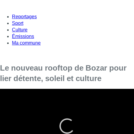
Reportages
Sport
Culture
Émissions
Ma commune
Le nouveau rooftop de Bozar pour
lier détente, soleil et culture
Jusqu’au 21 juillet, les Bruxellois et touristes
peuvent profiter de la vue gratuitement depuis le
toit de l’édifice.
La tête dans les nuages, les visiteurs peuvent y contempler
de
nombreux monuments bruxellois
.
“C’est absolument