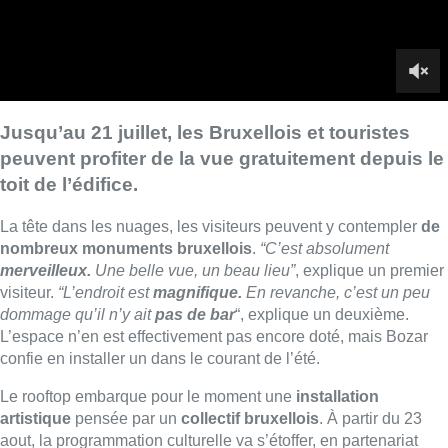
merveilleux.
Une belle vue, un beau lieu”
, explique un premier
visiteur.
“L’endroit est
magnifique.
En revanche, c’est un peu
dommage qu’il n’y ait
pas de bar
“, explique un deuxième.
L’espace n’en est effectivement pas encore doté, mais Bozar
confie en installer un dans le courant de l’été.
Le rooftop embarque pour le moment une
installation
artistique
pensée par un
collectif bruxellois
. À partir du 23
aout, la programmation culturelle va s’étoffer, en partenariat
avec une vingtaine de partenaires locaux. Bozar souhaite en
faire
un lieu animé,
pour se démarquer des
autres toits-
terrasses en développement
.
“Nous proposons aussi bien
des concerts, que des expositions ou du cinéma. Nous avons
vraiment voulu faire de cette toiture
un étendard de ce que
nous proposons à l’intérieur
et pas seulement un lieu
commercial où l’on va boire un verre et se sustenter. Ça sera
aussi possible, je vous rassure, à partir du mois d’aout”
, détaille
Samir Al-Haddad, porte-parole de Bozar.
► VOIR AUSSI |
La Ville de Bruxelles ouvre son rooftop au
sommet du centre administratif Brucity