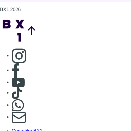
Consulter Youtube
Consulter TikTok
Nous rejoindre sur Whatsapp
S'abonner à notre newsletter
Connaître BX1
Publicité
Offres d'emploi
Contact
Mentions légales
Politique de cookies (UE)
Gérer les cookies