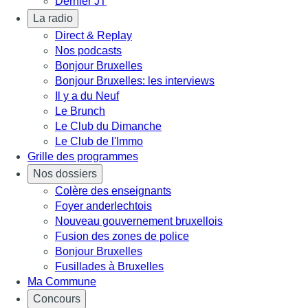
Dernier JT
La radio
Direct & Replay
Nos podcasts
Bonjour Bruxelles
Bonjour Bruxelles: les interviews
Il y a du Neuf
Le Brunch
Le Club du Dimanche
Le Club de l'Immo
Grille des programmes
Nos dossiers
Colère des enseignants
Foyer anderlechtois
Nouveau gouvernement bruxellois
Fusion des zones de police
Bonjour Bruxelles
Fusillades à Bruxelles
Ma Commune
Concours