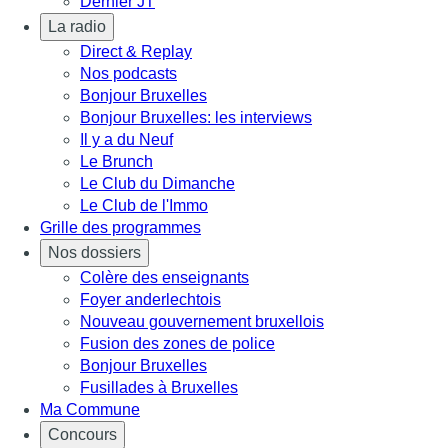
Dernier JT
La radio
Direct & Replay
Nos podcasts
Bonjour Bruxelles
Bonjour Bruxelles: les interviews
Il y a du Neuf
Le Brunch
Le Club du Dimanche
Le Club de l'Immo
Grille des programmes
Nos dossiers
Colère des enseignants
Foyer anderlechtois
Nouveau gouvernement bruxellois
Fusion des zones de police
Bonjour Bruxelles
Fusillades à Bruxelles
Ma Commune
Concours