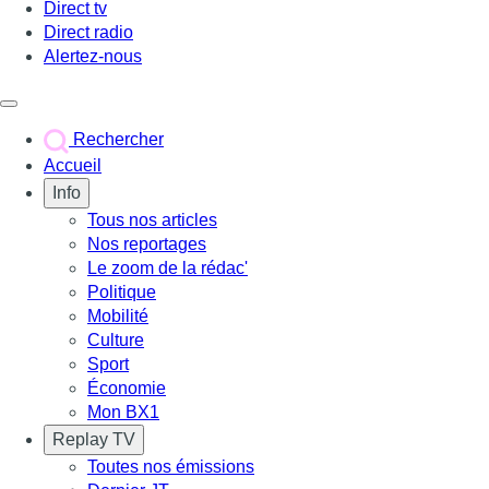
Direct tv
Direct radio
Alertez-nous
Déclencher le menu
Rechercher
Accueil
Info
Tous nos articles
Nos reportages
Le zoom de la rédac'
Politique
Mobilité
Culture
Sport
Économie
Mon BX1
Replay TV
Toutes nos émissions