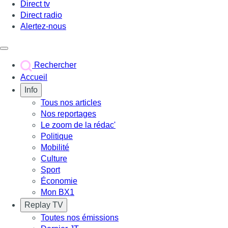
Direct tv
Direct radio
Alertez-nous
Déclencher le menu
Rechercher
Accueil
Info
Tous nos articles
Nos reportages
Le zoom de la rédac'
Politique
Mobilité
Culture
Sport
Économie
Mon BX1
Replay TV
Toutes nos émissions