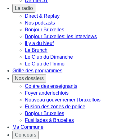
Dernier JT
La radio
Direct & Replay
Nos podcasts
Bonjour Bruxelles
Bonjour Bruxelles: les interviews
Il y a du Neuf
Le Brunch
Le Club du Dimanche
Le Club de l'Immo
Grille des programmes
Nos dossiers
Colère des enseignants
Foyer anderlechtois
Nouveau gouvernement bruxellois
Fusion des zones de police
Bonjour Bruxelles
Fusillades à Bruxelles
Ma Commune
Concours