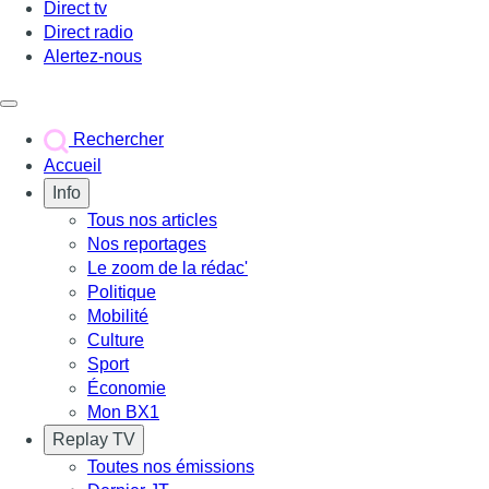
Direct tv
Direct radio
Alertez-nous
Déclencher le menu
Rechercher
Accueil
Info
Tous nos articles
Nos reportages
Le zoom de la rédac'
Politique
Mobilité
Culture
Sport
Économie
Mon BX1
Replay TV
Toutes nos émissions