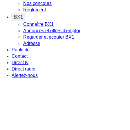
Nos concours
Règlement
BX1
Connaître BX1
Annonces et offres d'emploi
Regarder et écouter BX1
Adresse
Publicité
Contact
Direct tv
Direct radio
Alertez-nous