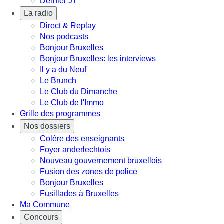
Dernier JT
La radio
Direct & Replay
Nos podcasts
Bonjour Bruxelles
Bonjour Bruxelles: les interviews
Il y a du Neuf
Le Brunch
Le Club du Dimanche
Le Club de l'Immo
Grille des programmes
Nos dossiers
Colère des enseignants
Foyer anderlechtois
Nouveau gouvernement bruxellois
Fusion des zones de police
Bonjour Bruxelles
Fusillades à Bruxelles
Ma Commune
Concours