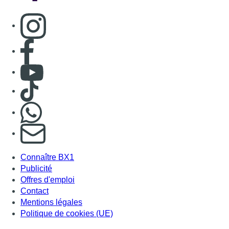
Consulter page Instagram
Consulter page Facebook
Consulter Youtube
Consulter TikTok
Nous rejoindre sur Whatsapp
S'abonner à notre newsletter
Connaître BX1
Publicité
Offres d'emploi
Contact
Mentions légales
Politique de cookies (UE)