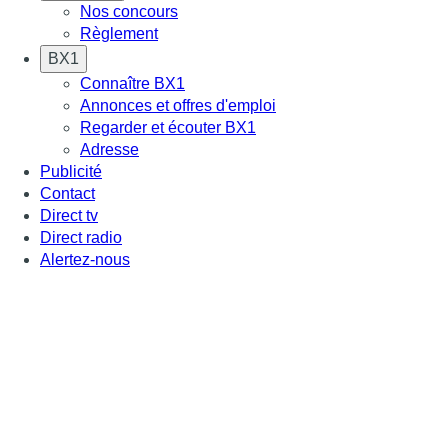
Nos concours
Règlement
BX1
Connaître BX1
Annonces et offres d'emploi
Regarder et écouter BX1
Adresse
Publicité
Contact
Direct tv
Direct radio
Alertez-nous