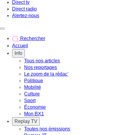
Direct tv
Direct radio
Alertez-nous
Déclencher le menu
Rechercher
Accueil
Info
Tous nos articles
Nos reportages
Le zoom de la rédac'
Politique
Mobilité
Culture
Sport
Économie
Mon BX1
Replay TV
Toutes nos émissions