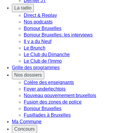
Dernier JT
La radio
Direct & Replay
Nos podcasts
Bonjour Bruxelles
Bonjour Bruxelles: les interviews
Il y a du Neuf
Le Brunch
Le Club du Dimanche
Le Club de l'Immo
Grille des programmes
Nos dossiers
Colère des enseignants
Foyer anderlechtois
Nouveau gouvernement bruxellois
Fusion des zones de police
Bonjour Bruxelles
Fusillades à Bruxelles
Ma Commune
Concours