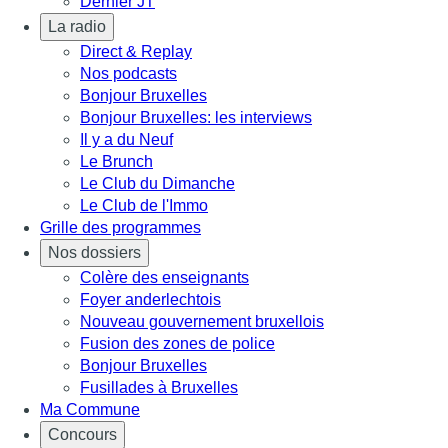
Dernier JT
La radio
Direct & Replay
Nos podcasts
Bonjour Bruxelles
Bonjour Bruxelles: les interviews
Il y a du Neuf
Le Brunch
Le Club du Dimanche
Le Club de l'Immo
Grille des programmes
Nos dossiers
Colère des enseignants
Foyer anderlechtois
Nouveau gouvernement bruxellois
Fusion des zones de police
Bonjour Bruxelles
Fusillades à Bruxelles
Ma Commune
Concours