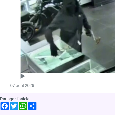
Consulter l'article "Deux mineurs interpell
07 août 2026
Partager l'article
Facebook
Twitter
WhatsApp
Share
11 mars 2024
- 09h01
Modifié le
13 août 2024
- 15h45
Brussels Airport
nuisances sonores
zaventem
Bonjour Bruxelles
Mobilité
News
Offres d’emploi