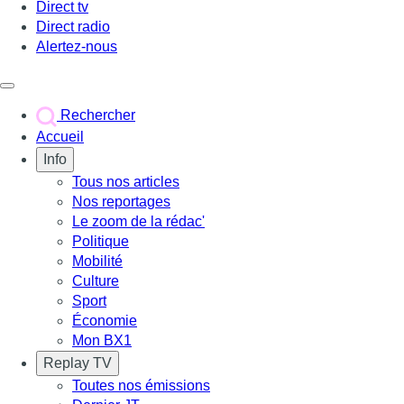
Direct tv
Direct radio
Alertez-nous
Déclencher le menu
Rechercher
Accueil
Info
Tous nos articles
Nos reportages
Le zoom de la rédac'
Politique
Mobilité
Culture
Sport
Économie
Mon BX1
Replay TV
Toutes nos émissions