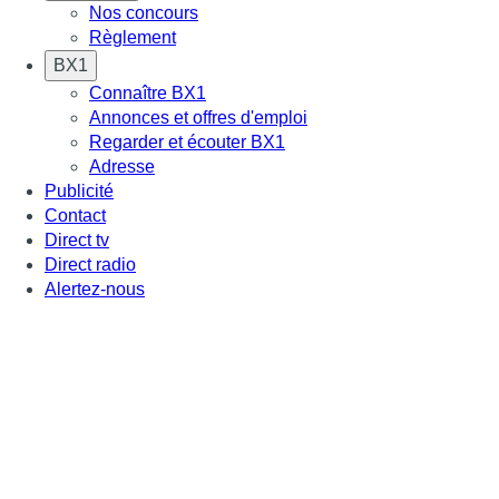
Nos concours
Règlement
BX1
Connaître BX1
Annonces et offres d'emploi
Regarder et écouter BX1
Adresse
Publicité
Contact
Direct tv
Direct radio
Alertez-nous