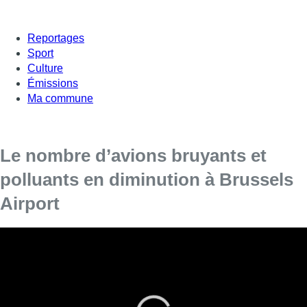
Reportages
Sport
Culture
Émissions
Ma commune
Le nombre d’avions bruyants et
polluants en diminution à Brussels
Airport
Malgré l’augmentation du nombre de vols, il y a
moins de bruit et de pollution à Brussels Airport.
Skeyes, en charge du contrôle aérien, révèle une nouvelle
étude sur les nuisances sonores à l’aéroport de Zaventem.