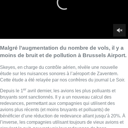
Cette étude a été relayée par nos confrères du journal Le Soir.
er
Depuis le 1
avril dernier, les avions les plus polluants et
bruyants sont sanctionnés. Il y a un nouveau calcul des
redevances, permettant aux compagnies qui utilisent des
avions plus récents (et moins bruyants et polluants) de
bénéficier d’une réduction de redevance allant jusqu’à 20%. À
l’inverse, les compagnies utilisant toujours de vieux avions et
circulant la nuit, peuvent voir leur redevance de base
augmenter de 40%. Grâce à cela, il y a une forte diminution de
ce type d’avions à Brussels Airport.
◼︎ Explications de
Camille Paillaud
dans Bonjour
Bruxelles
Photo : Belga / James Arthur Gekiere
Lire aussi :
Pizza Nizar: un coup de pub