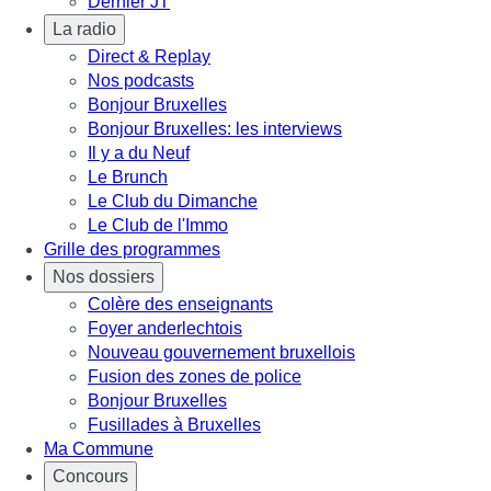
Dernier JT
La radio
Direct & Replay
Nos podcasts
Bonjour Bruxelles
Bonjour Bruxelles: les interviews
Il y a du Neuf
Le Brunch
Le Club du Dimanche
Le Club de l'Immo
Grille des programmes
Nos dossiers
Colère des enseignants
Foyer anderlechtois
Nouveau gouvernement bruxellois
Fusion des zones de police
Bonjour Bruxelles
Fusillades à Bruxelles
Ma Commune
Concours