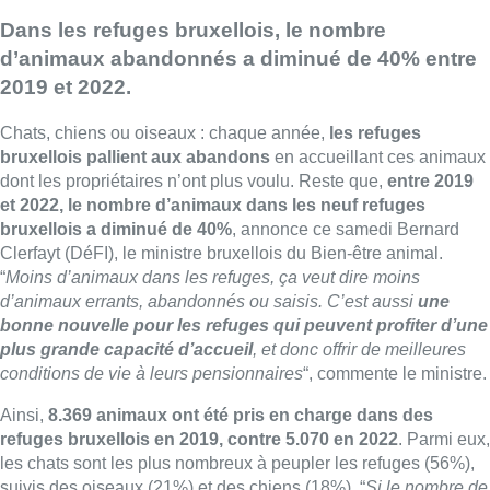
Dans les refuges bruxellois, le nombre
d’animaux abandonnés a diminué de 40% entre
2019 et 2022.
Chats, chiens ou oiseaux : chaque année,
les refuges
bruxellois pallient aux abandons
en accueillant ces animaux
dont les propriétaires n’ont plus voulu. Reste que,
entre 2019
et 2022, le nombre d’animaux dans les neuf refuges
bruxellois a diminué de 40%
, annonce ce samedi Bernard
Clerfayt (DéFI), le ministre bruxellois du Bien-être animal.
“
Moins d’animaux dans les refuges, ça veut dire moins
d’animaux errants, abandonnés ou saisis. C’est aussi
une
bonne nouvelle pour les refuges qui peuvent profiter d’une
plus grande capacité d’accueil
, et donc offrir de meilleures
conditions de vie à leurs pensionnaires
“, commente le ministre.
Ainsi,
8.369 animaux ont été pris en charge dans des
refuges bruxellois en 2019, contre 5.070 en 2022
. Parmi eux,
les chats sont les plus nombreux à peupler les refuges (56%),
suivis des oiseaux (21%) et des chiens (18%). “
Si le nombre de