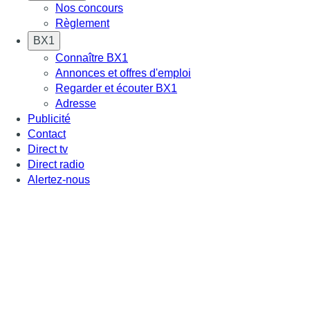
Nos concours
Règlement
BX1
Connaître BX1
Annonces et offres d'emploi
Regarder et écouter BX1
Adresse
Publicité
Contact
Direct tv
Direct radio
Alertez-nous