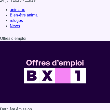
24 juin 2023
- 11h19
animaux
Bien-être animal
refuges
News
Offres d’emploi
Dernière émission