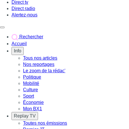
Direct tv
Direct radio
Alertez-nous
Déclencher le menu
Rechercher
Accueil
Info
Tous nos articles
Nos reportages
Le zoom de la rédac'
Politique
Mobilité
Culture
Sport
Économie
Mon BX1
Replay TV
Toutes nos émissions