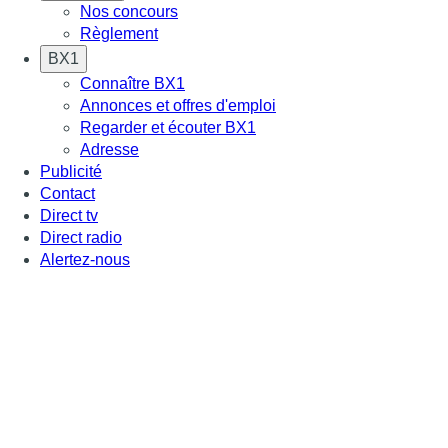
Nos concours
Règlement
BX1
Connaître BX1
Annonces et offres d'emploi
Regarder et écouter BX1
Adresse
Publicité
Contact
Direct tv
Direct radio
Alertez-nous