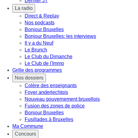
Dernier JT
La radio
Direct & Replay
Nos podcasts
Bonjour Bruxelles
Bonjour Bruxelles: les interviews
Il y a du Neuf
Le Brunch
Le Club du Dimanche
Le Club de l'Immo
Grille des programmes
Nos dossiers
Colère des enseignants
Foyer anderlechtois
Nouveau gouvernement bruxellois
Fusion des zones de police
Bonjour Bruxelles
Fusillades à Bruxelles
Ma Commune
Concours