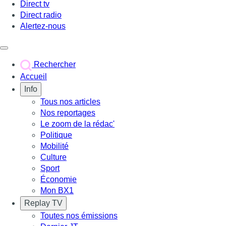
Direct tv
Direct radio
Alertez-nous
Déclencher le menu
Rechercher
Accueil
Info
Tous nos articles
Nos reportages
Le zoom de la rédac'
Politique
Mobilité
Culture
Sport
Économie
Mon BX1
Replay TV
Toutes nos émissions