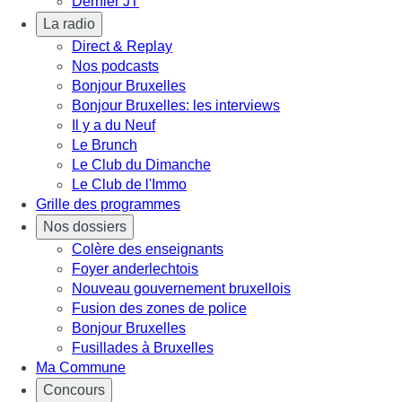
Dernier JT
La radio
Direct & Replay
Nos podcasts
Bonjour Bruxelles
Bonjour Bruxelles: les interviews
Il y a du Neuf
Le Brunch
Le Club du Dimanche
Le Club de l'Immo
Grille des programmes
Nos dossiers
Colère des enseignants
Foyer anderlechtois
Nouveau gouvernement bruxellois
Fusion des zones de police
Bonjour Bruxelles
Fusillades à Bruxelles
Ma Commune
Concours