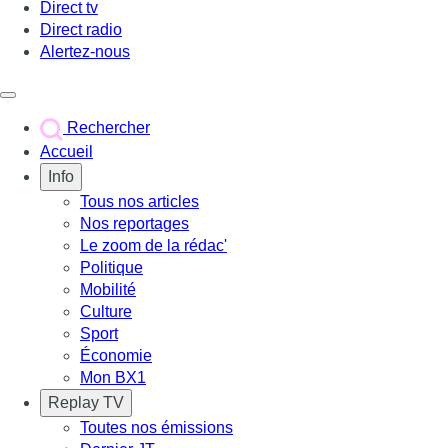
Direct tv
Direct radio
Alertez-nous
Déclencher le menu
Rechercher
Accueil
Info
Tous nos articles
Nos reportages
Le zoom de la rédac'
Politique
Mobilité
Culture
Sport
Économie
Mon BX1
Replay TV
Toutes nos émissions