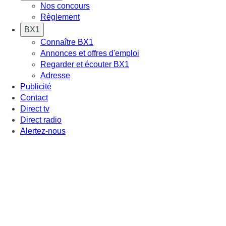
Nos concours
Règlement
BX1
Connaître BX1
Annonces et offres d'emploi
Regarder et écouter BX1
Adresse
Publicité
Contact
Direct tv
Direct radio
Alertez-nous