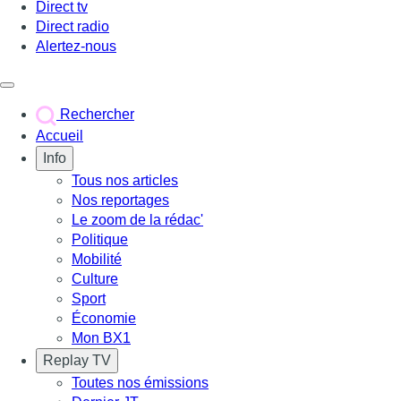
Direct tv
Direct radio
Alertez-nous
Déclencher le menu
Rechercher
Accueil
Info
Tous nos articles
Nos reportages
Le zoom de la rédac'
Politique
Mobilité
Culture
Sport
Économie
Mon BX1
Replay TV
Toutes nos émissions