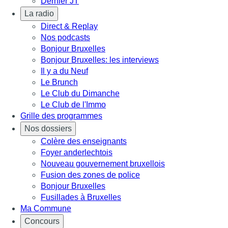
Dernier JT
La radio
Direct & Replay
Nos podcasts
Bonjour Bruxelles
Bonjour Bruxelles: les interviews
Il y a du Neuf
Le Brunch
Le Club du Dimanche
Le Club de l'Immo
Grille des programmes
Nos dossiers
Colère des enseignants
Foyer anderlechtois
Nouveau gouvernement bruxellois
Fusion des zones de police
Bonjour Bruxelles
Fusillades à Bruxelles
Ma Commune
Concours