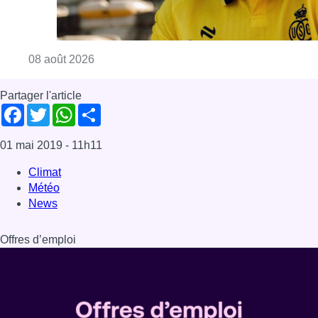
Consulter l'article "L’Union Saint-Gilloise at
08 août 2026
Partager l'article
Facebook
Twitter
WhatsApp
Share
01 mai 2019
- 11h11
Climat
Météo
News
Offres d’emploi