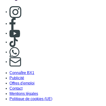
Consulter page Instagram
Consulter page Facebook
Consulter Youtube
Consulter TikTok
Nous rejoindre sur Whatsapp
S'abonner à notre newsletter
Connaître BX1
Publicité
Offres d'emploi
Contact
Mentions légales
Politique de cookies (UE)