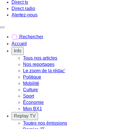
Direct tv
Direct radio
Alertez-nous
Déclencher le menu
Rechercher
Accueil
Info
Tous nos articles
Nos reportages
Le zoom de la rédac'
Politique
Mobilité
Culture
Sport
Économie
Mon BX1
Replay TV
Toutes nos émissions