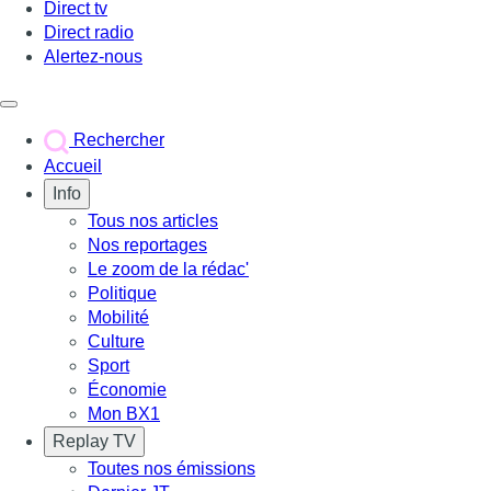
Direct tv
Direct radio
Alertez-nous
Déclencher le menu
Rechercher
Accueil
Info
Tous nos articles
Nos reportages
Le zoom de la rédac'
Politique
Mobilité
Culture
Sport
Économie
Mon BX1
Replay TV
Toutes nos émissions