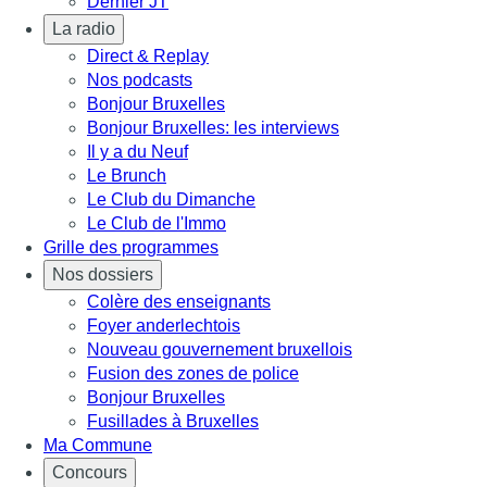
Dernier JT
La radio
Direct & Replay
Nos podcasts
Bonjour Bruxelles
Bonjour Bruxelles: les interviews
Il y a du Neuf
Le Brunch
Le Club du Dimanche
Le Club de l'Immo
Grille des programmes
Nos dossiers
Colère des enseignants
Foyer anderlechtois
Nouveau gouvernement bruxellois
Fusion des zones de police
Bonjour Bruxelles
Fusillades à Bruxelles
Ma Commune
Concours