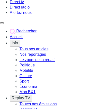
Direct tv
Direct radio
Alertez-nous
Déclencher le menu
Rechercher
Accueil
Info
Tous nos articles
Nos reportages
Le zoom de la rédac'
Politique
Mobilité
Culture
Sport
Économie
Mon BX1
Replay TV
Toutes nos émissions