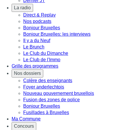
Dernier JT
La radio
Direct & Replay
Nos podcasts
Bonjour Bruxelles
Bonjour Bruxelles: les interviews
Il y a du Neuf
Le Brunch
Le Club du Dimanche
Le Club de l'Immo
Grille des programmes
Nos dossiers
Colère des enseignants
Foyer anderlechtois
Nouveau gouvernement bruxellois
Fusion des zones de police
Bonjour Bruxelles
Fusillades à Bruxelles
Ma Commune
Concours