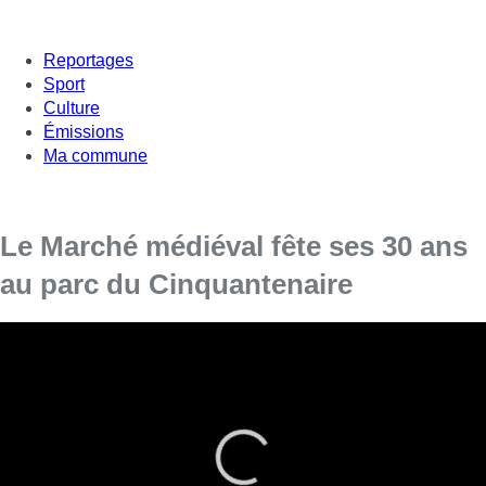
Reportages
Sport
Culture
Émissions
Ma commune
Le Marché médiéval fête ses 30 ans
au parc du Cinquantenaire