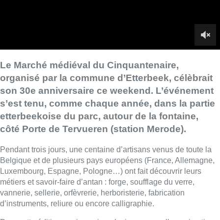
Le Marché médiéval du Cinquantenaire,
organisé par la commune d’Etterbeek, célèbrait
son 30e anniversaire ce weekend. L’événement
s’est tenu, comme chaque année, dans la partie
etterbeekoise du parc, autour de la fontaine,
côté Porte de Tervueren (station Merode).
Pendant trois jours, une centaine d’artisans venus de toute la
Belgique et de plusieurs pays européens (France, Allemagne,
Luxembourg, Espagne, Pologne…) ont fait découvrir leurs
métiers et savoir-faire d’antan : forge, soufflage du verre,
vannerie, sellerie, orfèvrerie, herboristerie, fabrication
d’instruments, reliure ou encore calligraphie.