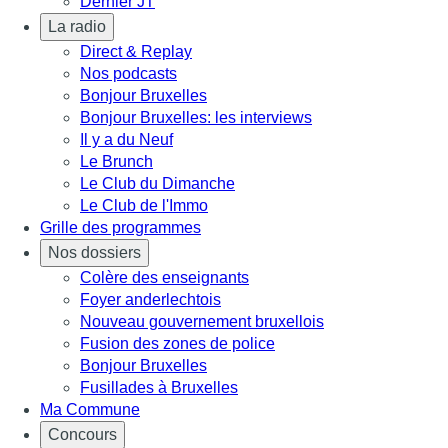
Dernier JT
La radio
Direct & Replay
Nos podcasts
Bonjour Bruxelles
Bonjour Bruxelles: les interviews
Il y a du Neuf
Le Brunch
Le Club du Dimanche
Le Club de l'Immo
Grille des programmes
Nos dossiers
Colère des enseignants
Foyer anderlechtois
Nouveau gouvernement bruxellois
Fusion des zones de police
Bonjour Bruxelles
Fusillades à Bruxelles
Ma Commune
Concours