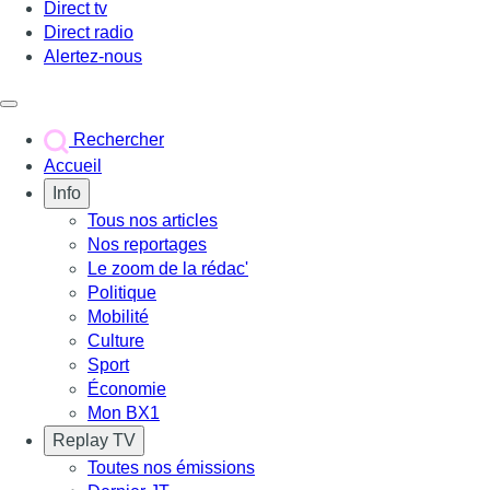
Direct tv
Direct radio
Alertez-nous
Déclencher le menu
Rechercher
Accueil
Info
Tous nos articles
Nos reportages
Le zoom de la rédac'
Politique
Mobilité
Culture
Sport
Économie
Mon BX1
Replay TV
Toutes nos émissions