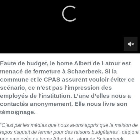
scénario, ce n’est pas l’impression des
employés de l’institution. L’une d’elles nous a
contactés anonymement. Elle nous livre son
témoignage.
“
C’est par les médias que nous avons appris que la maison de
repos risquait de fermer pour des raisons budgétaires
“, déplore
une employée du home Albert de Latour de Schaerbeek.
L’information avait fuité il y a quelques jours dans les médias,
mais depuis, aucune communication officielle n’a été délivrée
aux employés. Pour le personnel, les résidents ainsi que leurs
familles, beaucoup de questions. “
Pour des résidents qui vivent
ici depuis des années, qui ont parfois plus de 90 ans, c’est une
catastrophe”
, s’inquiète l’employée.
Une fermeture que craint également le personnel : “
Il y a, dans
cette maison de repos, une ambiance qu’on ne trouve nulle
part ailleurs. On la considère comme notre famille. Quand je
reviens de vacances, je suis contente de retourner au travail et
de retrouver les pensionnaires, on apporte du soin à des gens