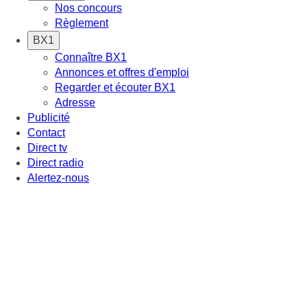
Nos concours
Règlement
BX1
Connaître BX1
Annonces et offres d'emploi
Regarder et écouter BX1
Adresse
Publicité
Contact
Direct tv
Direct radio
Alertez-nous