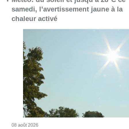
Consulter l'article "Météo: du soleil et jusqu
08 août 2026
Coups de feu sur fond de “rivalité
amoureuse” à Uccle: une personne
blessée à la jambe