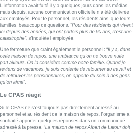
qu’on aime
“.
Le CPAS réagit
Si le CPAS ne s’est toujours pas directement adressé au
personnel et au résident de la maison de repos, l’organisme a
souhaité apporter quelques réponses dans un communiqué
adressé à la presse. “
La maison de repos Albert de Latour doit
répondre aux nouvelles normes architecturales imposées par
Iriscare, l’autorité bruxelloise sociale
“, explique le CPAS de
Schaerbeek. Des travaux de rénovation estimés par la
précédente législature qui ont un coût estimé de 23 millions
d’euros. Un investissement considérable “
dans un contexte où
il est imposé tant à la commune qu’au CPAS de Schaerbeek
de retrouver leur équilibre budgétaire dans les trois prochaines
années.
”
C’est donc aujourd’hui vers les autorités publiques que
l’organisme social se tourne. “
À ce stade, aucune décision n’a
été prise et toutes les options restent ouvertes, pour tenir
compte à la fois du contexte budgétaire et de notre