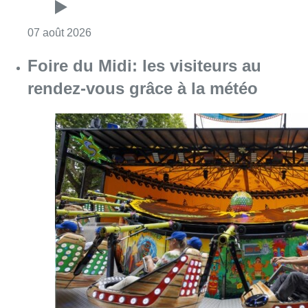
Consulter l'article "Foire du Midi: les visite
07 août 2026
Partager l'article
Facebook
Twitter
WhatsApp
Share
07 avril 2025
- 17h49
Modifié le
08 avril 2025
- 18h32