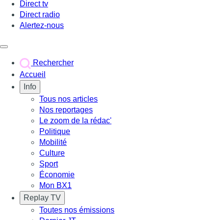
Direct tv
Direct radio
Alertez-nous
Déclencher le menu
Rechercher
Accueil
Info
Tous nos articles
Nos reportages
Le zoom de la rédac'
Politique
Mobilité
Culture
Sport
Économie
Mon BX1
Replay TV
Toutes nos émissions