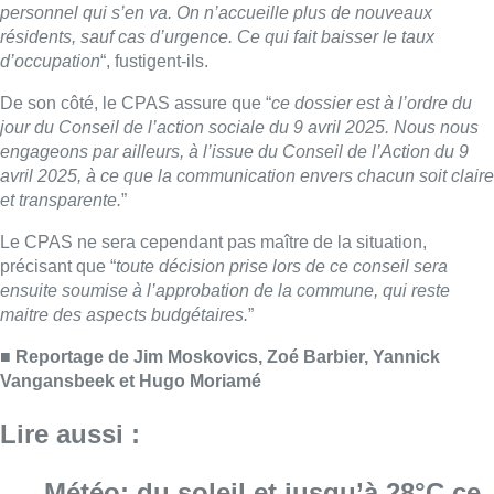
maitre des aspects budgétaires.
”
■
Reportage de Jim Moskovics, Zoé Barbier, Yannick
Vangansbeek et Hugo Moriamé
Lire aussi :
Météo: du soleil et jusqu’à 28°C ce
samedi, l’avertissement jaune à la
chaleur activé