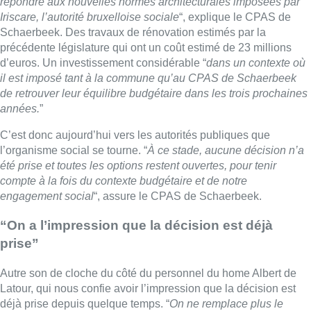
engagement social
“, assure le CPAS de Schaerbeek.
“On a l’impression que la décision est déjà
prise”
Autre son de cloche du côté du personnel du home Albert de
Latour, qui nous confie avoir l’impression que la décision est
déjà prise depuis quelque temps. “
On ne remplace plus le
personnel qui s’en va. On n’accueille plus de nouveaux
résidents, sauf cas d’urgence. Ce qui fait baisser le taux
d’occupation
“, fustigent-ils.
De son côté, le CPAS assure que “
ce dossier est à l’ordre du
jour du Conseil de l’action sociale du 9 avril 2025. Nous nous
engageons par ailleurs, à l’issue du Conseil de l’Action du 9
avril 2025, à ce que la communication envers chacun soit claire
et transparente.
”
Le CPAS ne sera cependant pas maître de la situation,
précisant que “
toute décision prise lors de ce conseil sera
ensuite soumise à l’approbation de la commune, qui reste