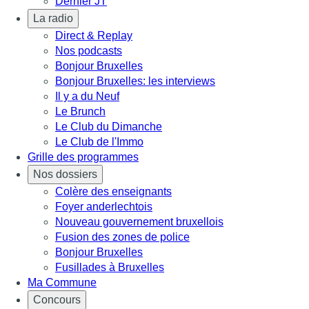
Dernier JT
La radio
Direct & Replay
Nos podcasts
Bonjour Bruxelles
Bonjour Bruxelles: les interviews
Il y a du Neuf
Le Brunch
Le Club du Dimanche
Le Club de l'Immo
Grille des programmes
Nos dossiers
Colère des enseignants
Foyer anderlechtois
Nouveau gouvernement bruxellois
Fusion des zones de police
Bonjour Bruxelles
Fusillades à Bruxelles
Ma Commune
Concours