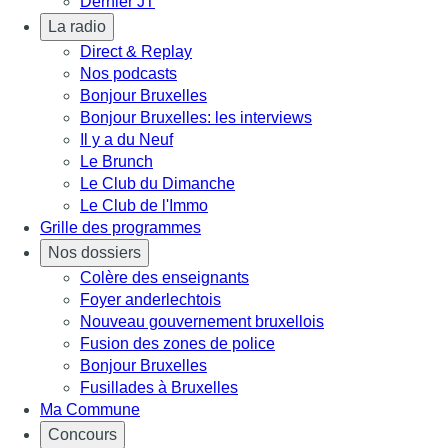
Dernier JT
La radio
Direct & Replay
Nos podcasts
Bonjour Bruxelles
Bonjour Bruxelles: les interviews
Il y a du Neuf
Le Brunch
Le Club du Dimanche
Le Club de l'Immo
Grille des programmes
Nos dossiers
Colère des enseignants
Foyer anderlechtois
Nouveau gouvernement bruxellois
Fusion des zones de police
Bonjour Bruxelles
Fusillades à Bruxelles
Ma Commune
Concours