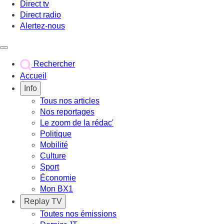
Direct tv
Direct radio
Alertez-nous
Déclencher le menu
Rechercher
Accueil
Info
Tous nos articles
Nos reportages
Le zoom de la rédac'
Politique
Mobilité
Culture
Sport
Économie
Mon BX1
Replay TV
Toutes nos émissions