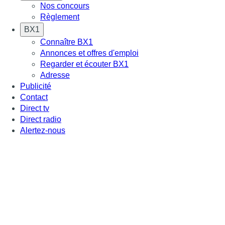
Nos concours
Règlement
BX1
Connaître BX1
Annonces et offres d'emploi
Regarder et écouter BX1
Adresse
Publicité
Contact
Direct tv
Direct radio
Alertez-nous