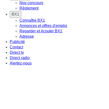
Nos concours
Règlement
BX1
Connaître BX1
Annonces et offres d'emploi
Regarder et écouter BX1
Adresse
Publicité
Contact
Direct tv
Direct radio
Alertez-nous