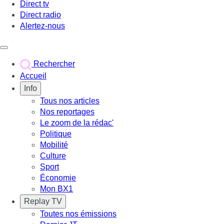
Direct tv
Direct radio
Alertez-nous
Déclencher le menu
Rechercher
Accueil
Info
Tous nos articles
Nos reportages
Le zoom de la rédac'
Politique
Mobilité
Culture
Sport
Économie
Mon BX1
Replay TV
Toutes nos émissions