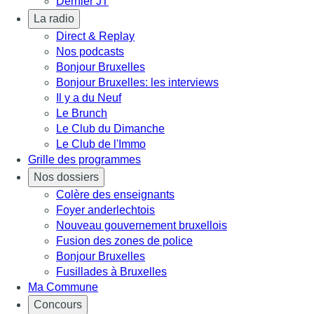
Dernier JT
La radio
Direct & Replay
Nos podcasts
Bonjour Bruxelles
Bonjour Bruxelles: les interviews
Il y a du Neuf
Le Brunch
Le Club du Dimanche
Le Club de l'Immo
Grille des programmes
Nos dossiers
Colère des enseignants
Foyer anderlechtois
Nouveau gouvernement bruxellois
Fusion des zones de police
Bonjour Bruxelles
Fusillades à Bruxelles
Ma Commune
Concours