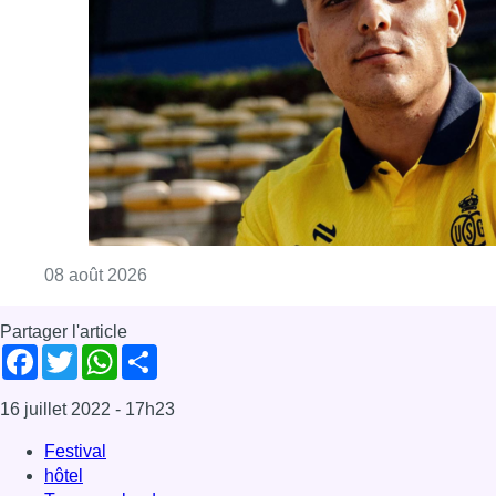
Partager l'article
Facebook
Twitter
WhatsApp
Share
16 juillet 2022
- 17h23
Festival
hôtel
Tomorrowland
Tourisme
Bruxelles-ville
News
Offres d’emploi