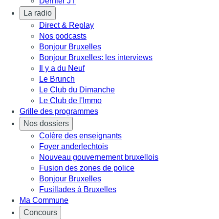
Dernier JT
La radio
Direct & Replay
Nos podcasts
Bonjour Bruxelles
Bonjour Bruxelles: les interviews
Il y a du Neuf
Le Brunch
Le Club du Dimanche
Le Club de l'Immo
Grille des programmes
Nos dossiers
Colère des enseignants
Foyer anderlechtois
Nouveau gouvernement bruxellois
Fusion des zones de police
Bonjour Bruxelles
Fusillades à Bruxelles
Ma Commune
Concours