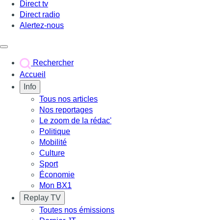
Direct tv
Direct radio
Alertez-nous
Déclencher le menu
Rechercher
Accueil
Info
Tous nos articles
Nos reportages
Le zoom de la rédac'
Politique
Mobilité
Culture
Sport
Économie
Mon BX1
Replay TV
Toutes nos émissions