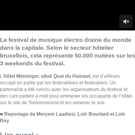
occupé en partie par les festivalières et festivaliers. Un
partenariat a été conclu avec les organisateurs du festival et
des cars partent à midi pour emmener les occupants de l’hôtel
sur le site de Tomorrowland et les ramener le soir.
■ Reportage de Meryem Laadissi, Loïc Bourlard et Loïc
Rey
Lire aussi :
Un nouveau club de MMA ouvre
ses portes à Evere : “C’est pas
comme on voit à la télé”