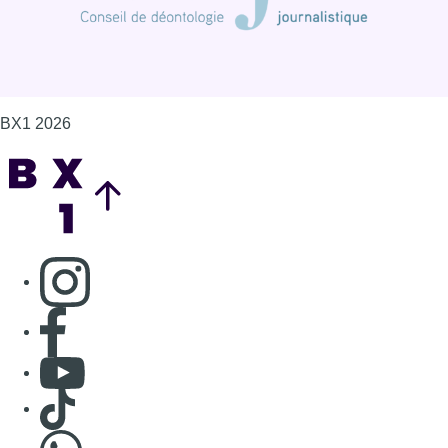
Consulter page Facebook
Consulter Youtube
Consulter TikTok
Nous rejoindre sur Whatsapp
S'abonner à notre newsletter
Connaître BX1
Publicité
Offres d'emploi
Contact
Mentions légales
Politique de cookies (UE)
Gérer les cookies