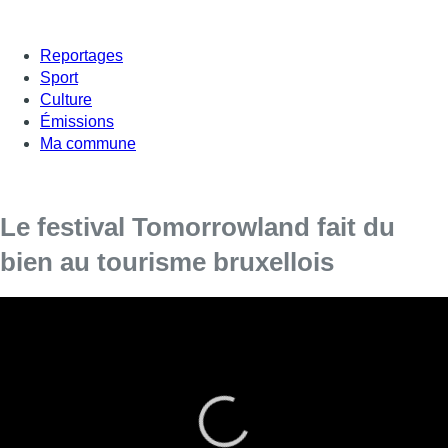
Reportages
Sport
Culture
Émissions
Ma commune
Le festival Tomorrowland fait du
bien au tourisme bruxellois
Le festival de musique électro draine du monde
dans la capitale. Selon le secteur hôtelier
bruxellois, cela représente 50.000 nuitées sur les
3 weekends du festival.
L’
hôtel Meininger, situé Quai du Hainaut,
est d’ailleurs