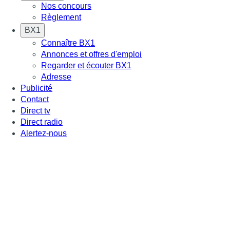
Nos concours
Règlement
BX1
Connaître BX1
Annonces et offres d'emploi
Regarder et écouter BX1
Adresse
Publicité
Contact
Direct tv
Direct radio
Alertez-nous