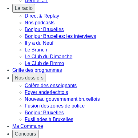
Dernier JT
La radio
Direct & Replay
Nos podcasts
Bonjour Bruxelles
Bonjour Bruxelles: les interviews
Il y a du Neuf
Le Brunch
Le Club du Dimanche
Le Club de l'Immo
Grille des programmes
Nos dossiers
Colère des enseignants
Foyer anderlechtois
Nouveau gouvernement bruxellois
Fusion des zones de police
Bonjour Bruxelles
Fusillades à Bruxelles
Ma Commune
Concours