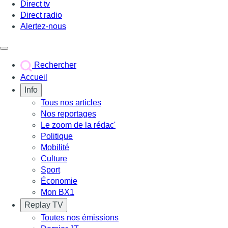
Direct tv
Direct radio
Alertez-nous
Déclencher le menu
Rechercher
Accueil
Info
Tous nos articles
Nos reportages
Le zoom de la rédac'
Politique
Mobilité
Culture
Sport
Économie
Mon BX1
Replay TV
Toutes nos émissions