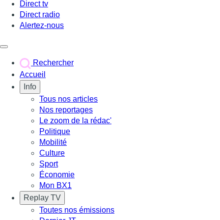
Direct tv
Direct radio
Alertez-nous
Déclencher le menu
Rechercher
Accueil
Info
Tous nos articles
Nos reportages
Le zoom de la rédac'
Politique
Mobilité
Culture
Sport
Économie
Mon BX1
Replay TV
Toutes nos émissions