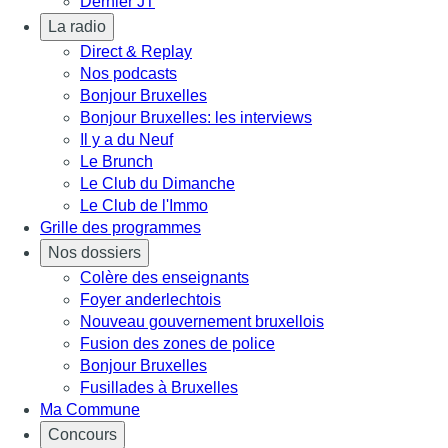
Dernier JT
La radio
Direct & Replay
Nos podcasts
Bonjour Bruxelles
Bonjour Bruxelles: les interviews
Il y a du Neuf
Le Brunch
Le Club du Dimanche
Le Club de l'Immo
Grille des programmes
Nos dossiers
Colère des enseignants
Foyer anderlechtois
Nouveau gouvernement bruxellois
Fusion des zones de police
Bonjour Bruxelles
Fusillades à Bruxelles
Ma Commune
Concours