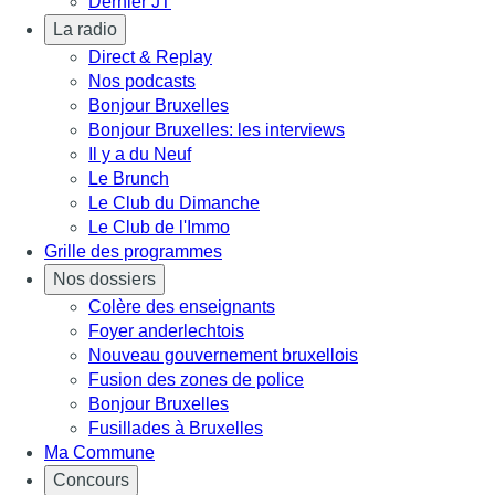
Dernier JT
La radio
Direct & Replay
Nos podcasts
Bonjour Bruxelles
Bonjour Bruxelles: les interviews
Il y a du Neuf
Le Brunch
Le Club du Dimanche
Le Club de l'Immo
Grille des programmes
Nos dossiers
Colère des enseignants
Foyer anderlechtois
Nouveau gouvernement bruxellois
Fusion des zones de police
Bonjour Bruxelles
Fusillades à Bruxelles
Ma Commune
Concours