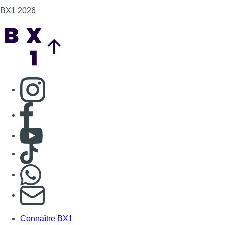
BX1 2026
Back to top
Consulter page Instagram
Consulter page Facebook
Consulter Youtube
Consulter TikTok
Nous rejoindre sur Whatsapp
S'abonner à notre newsletter
Connaître BX1