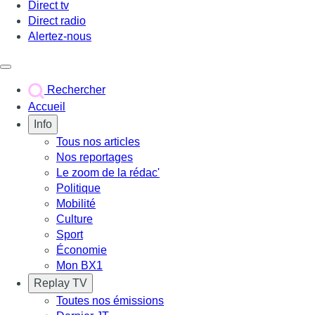
Direct tv
Direct radio
Alertez-nous
Déclencher le menu
Rechercher
Accueil
Info
Tous nos articles
Nos reportages
Le zoom de la rédac'
Politique
Mobilité
Culture
Sport
Économie
Mon BX1
Replay TV
Toutes nos émissions