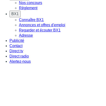
Nos concours
Règlement
BX1
Connaître BX1
Annonces et offres d'emploi
Regarder et écouter BX1
Adresse
Publicité
Contact
Direct tv
Direct radio
Alertez-nous