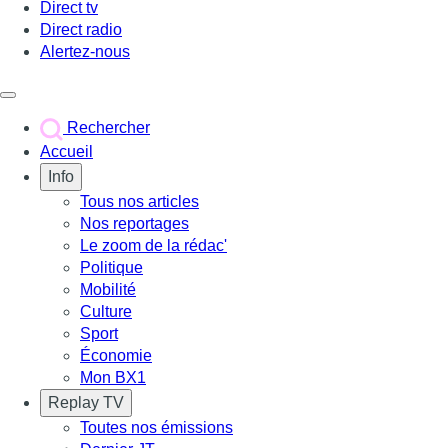
Direct tv
Direct radio
Alertez-nous
Déclencher le menu
Rechercher
Accueil
Info
Tous nos articles
Nos reportages
Le zoom de la rédac'
Politique
Mobilité
Culture
Sport
Économie
Mon BX1
Replay TV
Toutes nos émissions