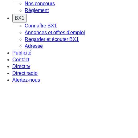
Nos concours
Règlement
BX1
Connaître BX1
Annonces et offres d'emploi
Regarder et écouter BX1
Adresse
Publicité
Contact
Direct tv
Direct radio
Alertez-nous