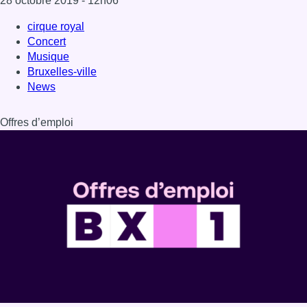
28 octobre 2019
- 12h06
cirque royal
Concert
Musique
Bruxelles-ville
News
Offres d’emploi