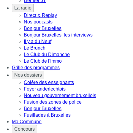
Dernier JT
La radio
Direct & Replay
Nos podcasts
Bonjour Bruxelles
Bonjour Bruxelles: les interviews
Il y a du Neuf
Le Brunch
Le Club du Dimanche
Le Club de l'Immo
Grille des programmes
Nos dossiers
Colère des enseignants
Foyer anderlechtois
Nouveau gouvernement bruxellois
Fusion des zones de police
Bonjour Bruxelles
Fusillades à Bruxelles
Ma Commune
Concours