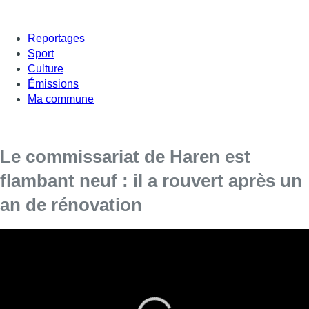
Reportages
Sport
Culture
Émissions
Ma commune
Le commissariat de Haren est
flambant neuf : il a rouvert après un
an de rénovation
À Haren le commissariat de quartier a rouvert
ses portes aujourd’hui. Le bâtiment était fermé
depuis un an, afin de mener d’importantes
rénovations dans le cadre du plan de la police