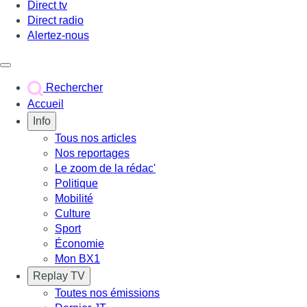
Direct tv
Direct radio
Alertez-nous
Déclencher le menu
Rechercher
Accueil
Info
Tous nos articles
Nos reportages
Le zoom de la rédac'
Politique
Mobilité
Culture
Sport
Économie
Mon BX1
Replay TV
Toutes nos émissions