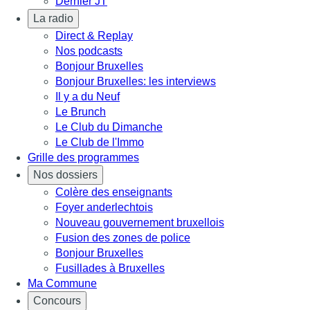
Dernier JT
La radio
Direct & Replay
Nos podcasts
Bonjour Bruxelles
Bonjour Bruxelles: les interviews
Il y a du Neuf
Le Brunch
Le Club du Dimanche
Le Club de l'Immo
Grille des programmes
Nos dossiers
Colère des enseignants
Foyer anderlechtois
Nouveau gouvernement bruxellois
Fusion des zones de police
Bonjour Bruxelles
Fusillades à Bruxelles
Ma Commune
Concours