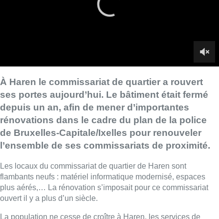
de Bruxelles-Capitale/Ixelles pour renouveler
l’ensemble de ses commissariats de proximité.
Les locaux du commissariat de quartier de Haren sont
flambants neufs : matériel informatique modernisé, espaces
plus aérés,… La rénovation s’imposait pour ce commissariat
ouvert il y a plus d’un siècle.
La population ne cesse de croître à Haren, les services de
proximité avaient donc besoin d’un espace plus fonctionnel et
plus agréable.
►À revoir |
Fraîchement rénové, le commissariat “Europe”
vient de rouvrir: “C’est comme un renouveau pour nous”
Les travaux de rénovation auront duré un an. La fermeture a été
remarquée par les habitants. Certains d’entre eux étaient
présents pour la visite ce samedi.
Petit à petit, des commissariats de la zone de police de
Bruxelles Capitale/Ixelles se rénovent. Après celui du quartier
Europe et maintenant Haren, suivront ceux du Vieux Marché et