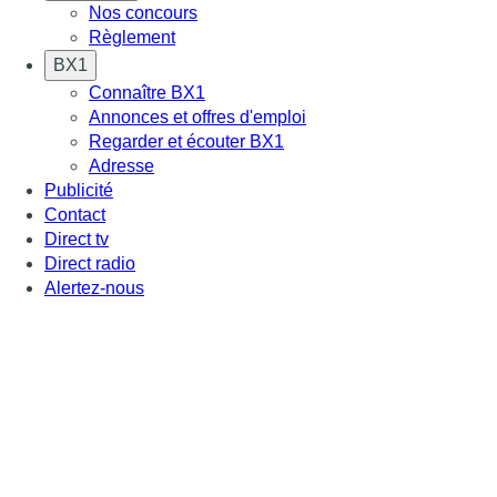
Nos concours
Règlement
BX1
Connaître BX1
Annonces et offres d'emploi
Regarder et écouter BX1
Adresse
Publicité
Contact
Direct tv
Direct radio
Alertez-nous