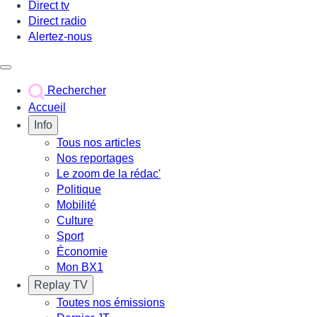
Direct tv
Direct radio
Alertez-nous
Déclencher le menu
Rechercher
Accueil
Info
Tous nos articles
Nos reportages
Le zoom de la rédac'
Politique
Mobilité
Culture
Sport
Économie
Mon BX1
Replay TV
Toutes nos émissions