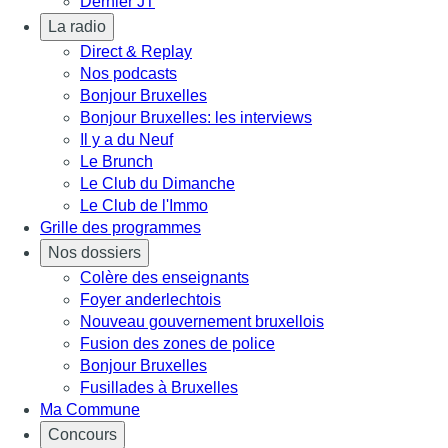
Dernier JT
La radio
Direct & Replay
Nos podcasts
Bonjour Bruxelles
Bonjour Bruxelles: les interviews
Il y a du Neuf
Le Brunch
Le Club du Dimanche
Le Club de l'Immo
Grille des programmes
Nos dossiers
Colère des enseignants
Foyer anderlechtois
Nouveau gouvernement bruxellois
Fusion des zones de police
Bonjour Bruxelles
Fusillades à Bruxelles
Ma Commune
Concours