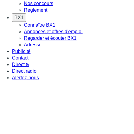
Nos concours
Règlement
BX1
Connaître BX1
Annonces et offres d'emploi
Regarder et écouter BX1
Adresse
Publicité
Contact
Direct tv
Direct radio
Alertez-nous