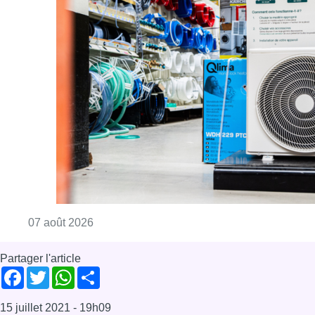
Consulter l'article "Canicule : un record abs
07 août 2026
Partager l'article
Facebook
Twitter
WhatsApp
Share
15 juillet 2021
- 19h09
Modifié le
16 juillet 2021
- 12h18
CHU Saint-Pierre
Personnes précarisées
santé
Vaccination
Bruxelles-ville
Coronavirus
News
Offres d’emploi