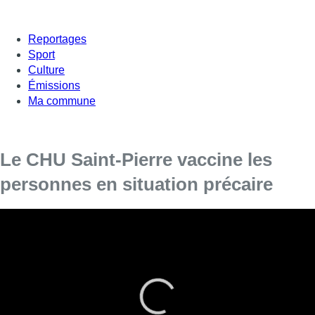
Reportages
Sport
Culture
Émissions
Ma commune
Le CHU Saint-Pierre vaccine les
personnes en situation précaire
Depuis plusieurs mois, la campagne de vaccination bat
son plein dans les centres de vaccination bruxellois. Mais il
existe aussi d’autres initiatives. Parmi celles-ci, depuis le 7
juin, des personnes en situation de précarité sont
vaccinées au CHU Saint-Pierre. L’avantage est que ces
personnes ont accès à un accompagnement qui
correspond à leur situation sociale.