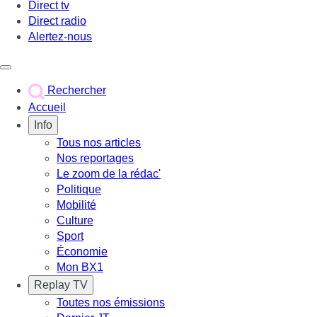
Direct tv
Direct radio
Alertez-nous
Déclencher le menu
Rechercher
Accueil
Info
Tous nos articles
Nos reportages
Le zoom de la rédac'
Politique
Mobilité
Culture
Sport
Économie
Mon BX1
Replay TV
Toutes nos émissions