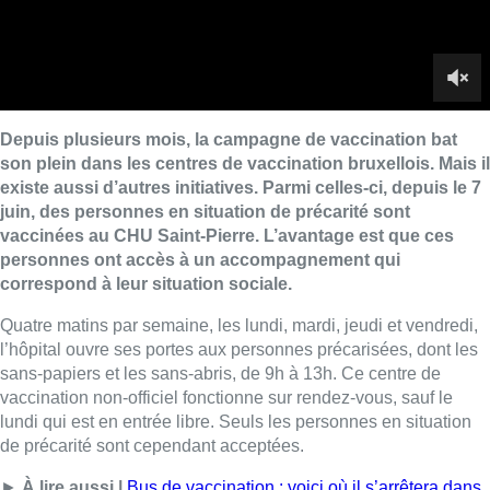
Quatre matins par semaine, les lundi, mardi, jeudi et vendredi,
l’hôpital ouvre ses portes aux personnes précarisées, dont les
sans-papiers et les sans-abris, de 9h à 13h. Ce centre de
vaccination non-officiel fonctionne sur rendez-vous, sauf le
lundi qui est en entrée libre. Seuls les personnes en situation
de précarité sont cependant acceptées.
►
À lire aussi |
Bus de vaccination : voici où il s’arrêtera dans
les prochains jours
Sur place, un numéro d’identification national pour se faire
vacciner peut être créé pour les personnes sans-papiers.
L’hôpital remarque un grand engouement pour cette initiative.
100 doses de vaccin Pfizer sont administrées par jour.
■ Reportage de
Yassine Mossati
,
Anna Lawan
et
Pierre
Delmée
Lire aussi :