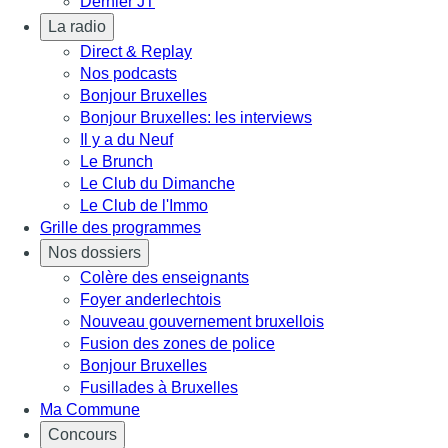
Dernier JT
La radio
Direct & Replay
Nos podcasts
Bonjour Bruxelles
Bonjour Bruxelles: les interviews
Il y a du Neuf
Le Brunch
Le Club du Dimanche
Le Club de l'Immo
Grille des programmes
Nos dossiers
Colère des enseignants
Foyer anderlechtois
Nouveau gouvernement bruxellois
Fusion des zones de police
Bonjour Bruxelles
Fusillades à Bruxelles
Ma Commune
Concours