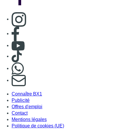
Consulter page Instagram
Consulter page Facebook
Consulter Youtube
Consulter TikTok
Nous rejoindre sur Whatsapp
S'abonner à notre newsletter
Connaître BX1
Publicité
Offres d'emploi
Contact
Mentions légales
Politique de cookies (UE)