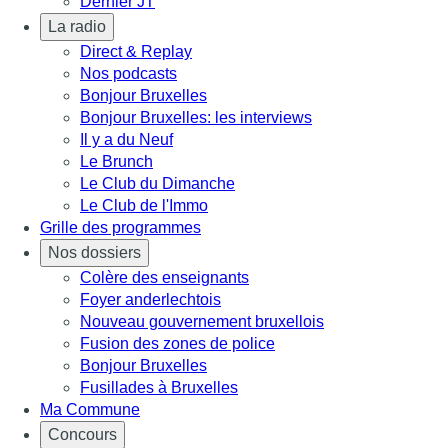
Dernier JT
La radio
Direct & Replay
Nos podcasts
Bonjour Bruxelles
Bonjour Bruxelles: les interviews
Il y a du Neuf
Le Brunch
Le Club du Dimanche
Le Club de l'Immo
Grille des programmes
Nos dossiers
Colère des enseignants
Foyer anderlechtois
Nouveau gouvernement bruxellois
Fusion des zones de police
Bonjour Bruxelles
Fusillades à Bruxelles
Ma Commune
Concours