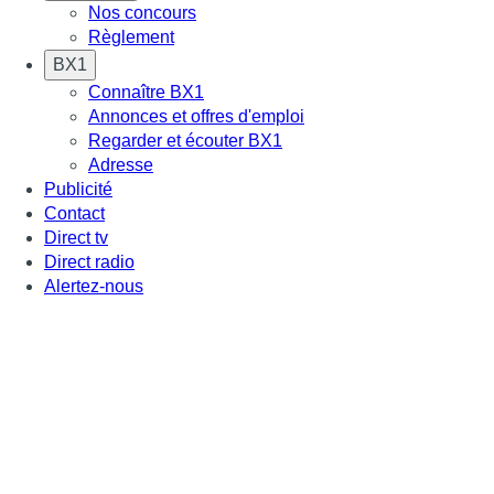
Nos concours
Règlement
BX1
Connaître BX1
Annonces et offres d'emploi
Regarder et écouter BX1
Adresse
Publicité
Contact
Direct tv
Direct radio
Alertez-nous