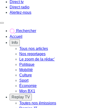
Direct tv
Direct radio
Alertez-nous
Déclencher le menu
Rechercher
Accueil
Info
Tous nos articles
Nos reportages
Le zoom de la rédac'
Politique
Mobilité
Culture
Sport
Économie
Mon BX1
Replay TV
Toutes nos émissions